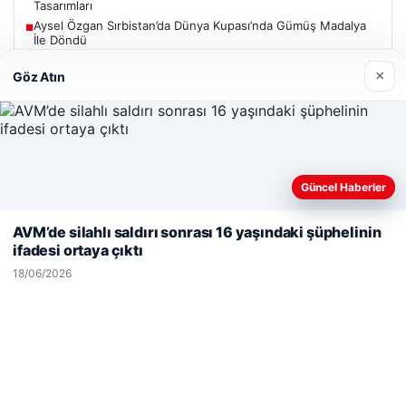
Tasarımları
Aysel Özgan Sırbistan’da Dünya Kupası’nda Gümüş Madalya
■
İle Döndü
×
Göz Atın
Güncel
Güncel Haberler
Web sitemizi nasıl kullandığınızı daha iyi anlayabilmek,
06/08/2026
deneyiminizi kişiselleştirmek ve geliştirmek amacıyla çerezler
AVM’de silahlı saldırı sonrası 16 yaşındaki şüphelinin
Mohamed Salah, Trabzonspor’la ilk resmi idmanına çıktı
kullanıyoruz.
Çerez Politikamız
ifadesi ortaya çıktı
Reddet
Kabul Et
18/06/2026
05/08/2026
2 Yaşındaki Bebeğin Hayatını Kurtaran Havalimanı
Personeline Onur Ödülü