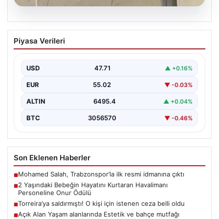
05.08.2026
2 Yaşındaki Bebeğin Hayatını Kurtaran
Piyasa Verileri
Havalimanı Personeline Onur Ödülü
İstanbul Sabiha Gökçen Havalimanı’nda yaşanan kritik
bir olayda, 2 yaşındaki Liam adlı bebek nefes…
USD
47.71
▲ +0.16%
EUR
55.02
▼ -0.03%
ALTIN
6495.4
▲ +0.04%
BTC
3056570
▼ -0.46%
Son Eklenen Haberler
Mohamed Salah, Trabzonspor’la ilk resmi idmanına çıktı
■
2 Yaşındaki Bebeğin Hayatını Kurtaran Havalimanı
■
Personeline Onur Ödülü
Torreira’ya saldırmıştı! O kişi için istenen ceza belli oldu
■
Açık Alan Yaşam alanlarında Estetik ve bahçe mutfağı
■