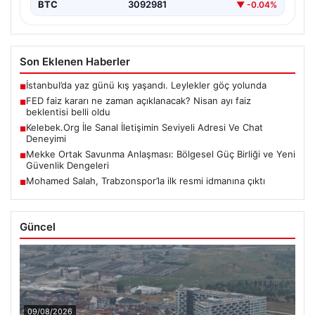
BTC
3092981
▼ -0.04%
Son Eklenen Haberler
İstanbul’da yaz günü kış yaşandı. Leylekler göç yolunda
■
FED faiz kararı ne zaman açıklanacak? Nisan ayı faiz
■
beklentisi belli oldu
Kelebek.Org İle Sanal İletişimin Seviyeli Adresi Ve Chat
■
Deneyimi
Mekke Ortak Savunma Anlaşması: Bölgesel Güç Birliği ve Yeni
■
Güvenlik Dengeleri
Mohamed Salah, Trabzonspor’la ilk resmi idmanına çıktı
■
Güncel
09/08/2026