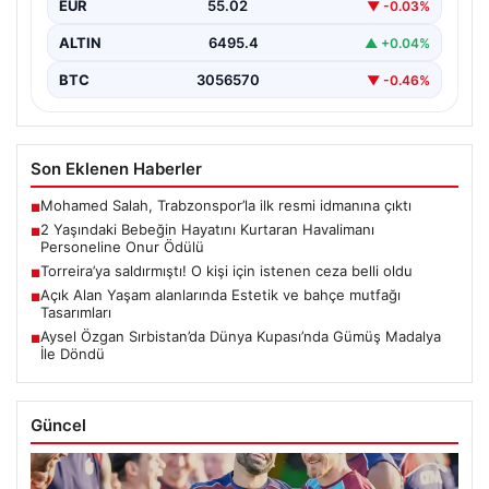
EUR
55.02
▼ -0.03%
ALTIN
6495.4
▲ +0.04%
BTC
3056570
▼ -0.46%
Son Eklenen Haberler
Mohamed Salah, Trabzonspor’la ilk resmi idmanına çıktı
■
2 Yaşındaki Bebeğin Hayatını Kurtaran Havalimanı
■
Personeline Onur Ödülü
Torreira’ya saldırmıştı! O kişi için istenen ceza belli oldu
■
Açık Alan Yaşam alanlarında Estetik ve bahçe mutfağı
■
Tasarımları
Aysel Özgan Sırbistan’da Dünya Kupası’nda Gümüş Madalya
■
İle Döndü
Güncel