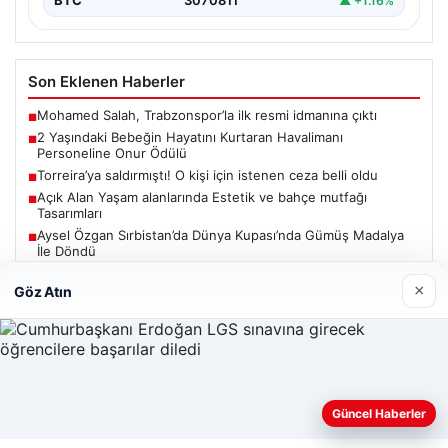
BTC
3070811
▲ +1.16%
Son Eklenen Haberler
Mohamed Salah, Trabzonspor’la ilk resmi idmanına çıktı
■
2 Yaşındaki Bebeğin Hayatını Kurtaran Havalimanı
■
Personeline Onur Ödülü
Torreira’ya saldırmıştı! O kişi için istenen ceza belli oldu
■
Açık Alan Yaşam alanlarında Estetik ve bahçe mutfağı
■
Tasarımları
Aysel Özgan Sırbistan’da Dünya Kupası’nda Gümüş Madalya
■
İle Döndü
×
Göz Atın
Güncel
Güncel Haberler
Web sitemizi nasıl kullandığınızı daha iyi anlayabilmek,
06/08/2026