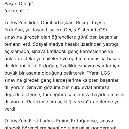
Başarı Dileği”,
“content”: “
Türkiye’nin lideri Cumhurbaşkanı Recep Tayyip
Erdoğan, yaklaşan Liselere Geçiş Sistemi (LGS)
sınavına girecek olan öğrencilere gönülden başarılar
temenni etti. Sosyal medya hesabı üzerinden yaptığı
açıklamada, sınava katılacak genç kardeşlerine ve
onları destekleyen ailelere ve eğitim camiasına başarı
dileklerini iletti. Erdoğan, özellikle sınavın evlatlar için
büyük bir aşama olduğunu belirterek, “Yarın LGS
sınavına girecek genç kardeşlerime kalpten başarılar
diliyorum. Sınavın gözümüzün nuru evlatlarımıza,
değerli ailelerine, tüm eğitim camiamıza hayırlı olmasını
diliyorum. Rabb’im zihin açıklığı versin” ifadelerine yer
verdi.
Türkiye’nin First Lady’si Emine Erdoğan ise, sınava
girecek öğrencilere sevgi dolu mesajlar göndererek