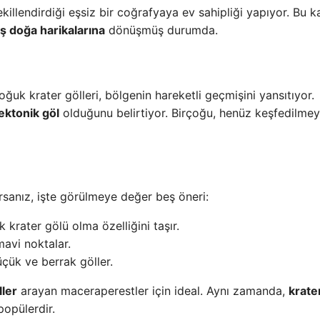
llendirdiği eşsiz bir coğrafyaya ev sahipliği yapıyor. Bu 
 doğa harikalarına
dönüşmüş durumda.
uk krater gölleri, bölgenin hareketli geçmişini yansıtıyor.
ektonik göl
olduğunu belirtiyor. Birçoğu, henüz keşfedilmey
orsanız, işte görülmeye değer beş öneri:
 krater gölü olma özelliğini taşır.
mavi noktalar.
çük ve berrak göller.
ler
arayan maceraperestler için ideal. Aynı zamanda,
krate
opülerdir.