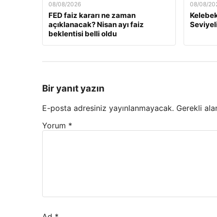
08/08/2026
08/08/20
FED faiz kararı ne zaman
Kelebek.
açıklanacak? Nisan ayı faiz
Seviyel
beklentisi belli oldu
Bir yanıt yazın
E-posta adresiniz yayınlanmayacak.
Gerekli ala
Yorum
*
Ad
*