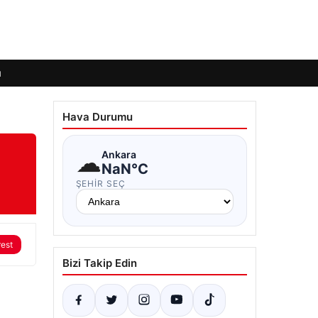
ı
Hava Durumu
☁
Ankara
NaN°C
ŞEHIR SEÇ
rest
Bizi Takip Edin