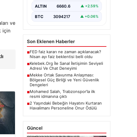
büyük bir önem barındırmaktadır.
ALTIN
6660.6
▲ +2.59%
Günümüzde birçok…
BTC
3094217
▲ +0.06%
ları ve
 için
Son Eklenen Haberler
FED faiz kararı ne zaman açıklanacak?
■
lı
Nisan ayı faiz beklentisi belli oldu
Kelebek.Org İle Sanal İletişimin Seviyeli
■
Adresi Ve Chat Deneyimi
Mekke Ortak Savunma Anlaşması:
■
Bölgesel Güç Birliği ve Yeni Güvenlik
Dengeleri
Mohamed Salah, Trabzonspor’la ilk
■
resmi idmanına çıktı
2 Yaşındaki Bebeğin Hayatını Kurtaran
■
Havalimanı Personeline Onur Ödülü
Güncel