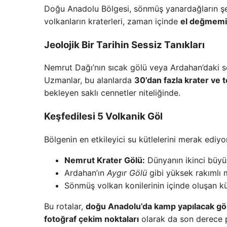
Doğu Anadolu Bölgesi, sönmüş yanardağların şeki
volkanların kraterleri, zaman içinde
el değmemiş
Jeolojik Bir Tarihin Sessiz Tanıkları
Nemrut Dağı’nın sıcak gölü veya Ardahan’daki soğ
Uzmanlar, bu alanlarda
30’dan fazla krater ve t
bekleyen saklı cennetler niteliğinde.
Keşfedilesi 5 Volkanik Göl
Bölgenin en etkileyici su kütlelerini merak ediy
Nemrut Krater Gölü:
Dünyanın ikinci büyük
Ardahan’ın
Aygır Gölü
gibi yüksek rakımlı 
Sönmüş volkan konilerinin içinde oluşan kü
Bu rotalar,
doğu Anadolu’da kamp yapılacak göl
fotoğraf çekim noktaları
olarak da son derece p