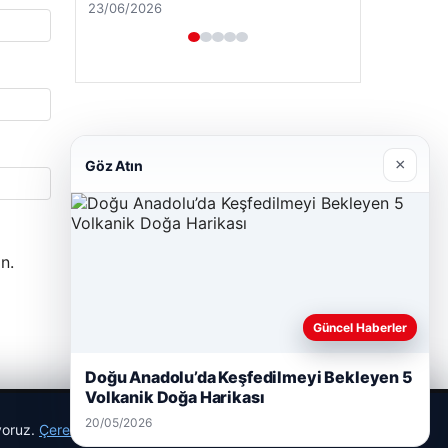
23/06/2026
×
Göz Atın
n.
Güncel Haberler
Doğu Anadolu’da Keşfedilmeyi Bekleyen 5
Volkanik Doğa Harikası
20/05/2026
ıyoruz.
Çerez Politikamız
Reddet
Kabul Et