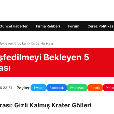
Güncel Haberler
Firma Rehberi
Forum
Çerez Politikas
ekleyen 5 Volkanik Doğa Harikası
fedilmeyi Bekleyen 5
ası
Paylaş:
6 23:51
Twitter
Facebook
WhatsApp
Reddit
Pinte
sı: Gizli Kalmış Krater Gölleri