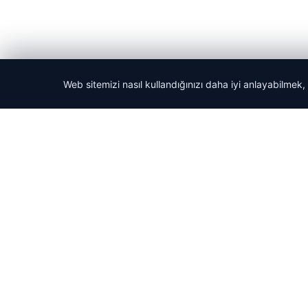
Web sitemizi nasıl kullandığınızı daha iyi anlayabilmek,
© 2026 Tatil Git – Güncel – Gezilecek Yerler