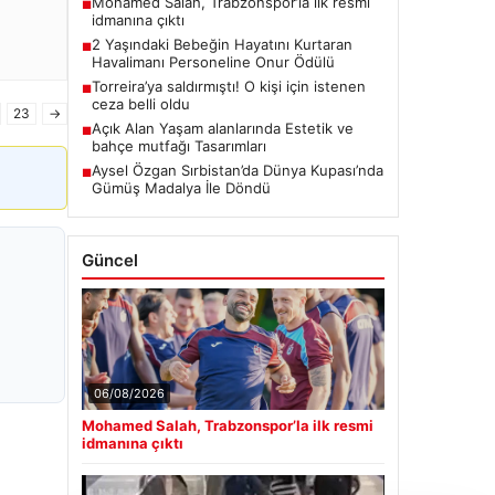
Mohamed Salah, Trabzonspor’la ilk resmi
■
idmanına çıktı
2 Yaşındaki Bebeğin Hayatını Kurtaran
■
Havalimanı Personeline Onur Ödülü
Torreira’ya saldırmıştı! O kişi için istenen
■
ceza belli oldu
23
→
Açık Alan Yaşam alanlarında Estetik ve
■
bahçe mutfağı Tasarımları
Aysel Özgan Sırbistan’da Dünya Kupası’nda
■
Gümüş Madalya İle Döndü
Güncel
06/08/2026
Mohamed Salah, Trabzonspor’la ilk resmi
idmanına çıktı