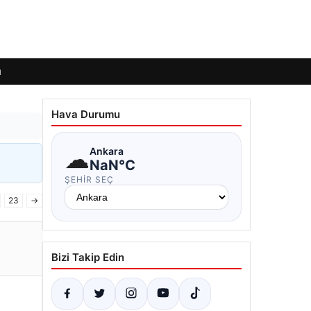
ı
Hava Durumu
☁
Ankara
NaN°C
ŞEHIR SEÇ
23
→
Bizi Takip Edin