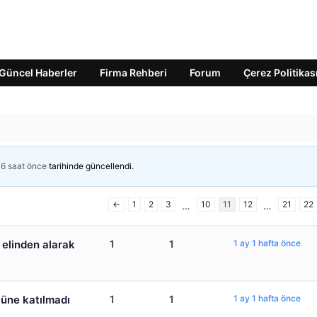
Güncel Haberler
Firma Rehberi
Forum
Çerez Politikas
 6 saat önce
tarihinde güncellendi.
←
1
2
3
10
11
12
21
22
…
…
 elinden alarak
1
1
1 ay 1 hafta önce
lüne katılmadı
1
1
1 ay 1 hafta önce