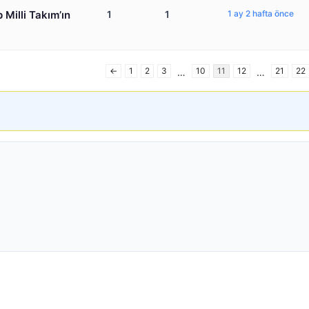
 Milli Takım’ın
1
1
1 ay 2 hafta önce
←
1
2
3
10
11
12
21
22
…
…