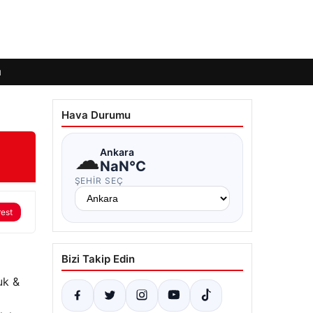
ı
Hava Durumu
☁
Ankara
NaN°C
ŞEHIR SEÇ
rest
Bizi Takip Edin
uk &