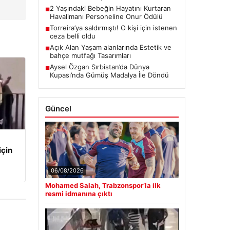
2 Yaşındaki Bebeğin Hayatını Kurtaran
■
Havalimanı Personeline Onur Ödülü
Torreira’ya saldırmıştı! O kişi için istenen
■
ceza belli oldu
Açık Alan Yaşam alanlarında Estetik ve
■
bahçe mutfağı Tasarımları
Aysel Özgan Sırbistan’da Dünya
■
Kupası’nda Gümüş Madalya İle Döndü
Güncel
için
06/08/2026
Mohamed Salah, Trabzonspor’la ilk
resmi idmanına çıktı