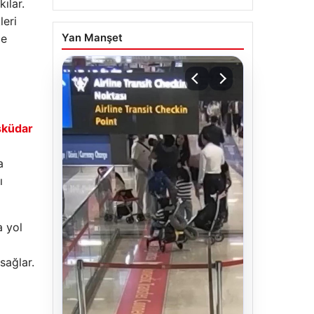
ılar.
leri
Yan Manşet
de
sküdar
a
ı
 yol
sağlar.