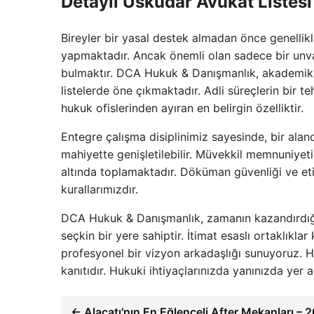
Detaylı Üsküdar Avukat Listes
Bireyler bir yasal destek almadan önce genellik
yapmaktadır. Ancak önemli olan sadece bir unv
bulmaktır. DCA Hukuk & Danışmanlık, akademik d
listelerde öne çıkmaktadır. Adli süreçlerin bir te
hukuk ofislerinden ayıran en belirgin özelliktir.
Entegre çalışma disiplinimiz sayesinde, bir ala
mahiyette genişletilebilir. Müvekkil memnuniyetin
altında toplamaktadır. Döküman güvenliği ve eti
kurallarımızdır.
DCA Hukuk & Danışmanlık, zamanın kazandırdığı
seçkin bir yere sahiptir. İtimat esaslı ortaklıkl
profesyonel bir vizyon arkadaşlığı sunuyoruz. 
kanıtıdır. Hukuki ihtiyaçlarınızda yanınızda yer 
← Alaçatı'nın En Eğlenceli After Mekanları – 