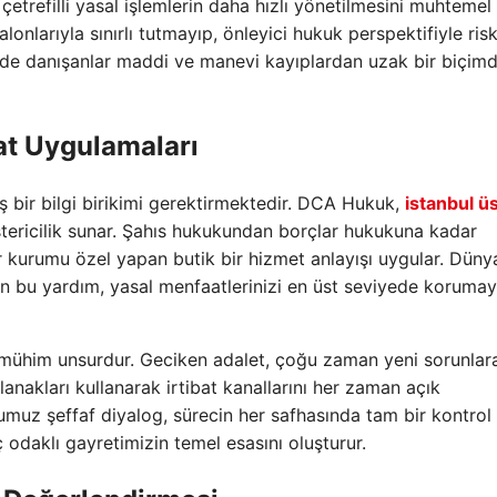
 çetrefilli yasal işlemlerin daha hızlı yönetilmesini muhtemel k
nlarıyla sınırlı tutmayıp, önleyici hukuk perspektifiyle risk
de danışanlar maddi ve manevi kayıplardan uzak bir biçim
t Uygulamaları
niş bir bilgi birikimi gerektirmektedir. DCA Hukuk,
istanbul ü
stericilik sunar. Şahıs hukukundan borçlar hukukuna kadar
kurumu özel yapan butik bir hizmet anlayışı uygular. Düny
lan bu yardım, yasal menfaatlerinizi en üst seviyede korumay
ühim unsurdur. Geciken adalet, çoğu zaman yeni sorunlara
anakları kullanarak irtibat kanallarını her zaman açık
muz şeffaf diyalog, sürecin her safhasında tam bir kontrol 
odaklı gayretimizin temel esasını oluşturur.