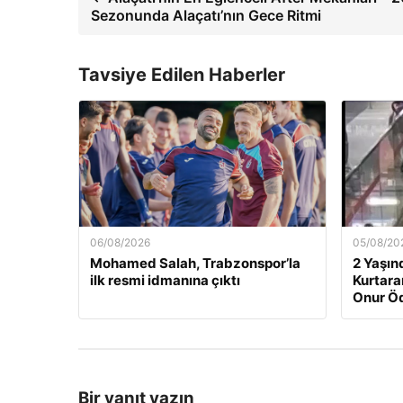
Sezonunda Alaçatı’nın Gece Ritmi
Tavsiye Edilen Haberler
06/08/2026
05/08/20
Mohamed Salah, Trabzonspor’la
2 Yaşın
ilk resmi idmanına çıktı
Kurtara
Onur Ö
Bir yanıt yazın