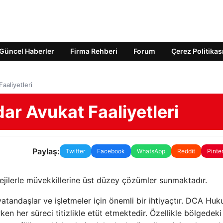
Güncel Haberler
Firma Rehberi
Forum
Çerez Politikas
aliyetleri
r Avukat Faaliyetleri
Paylaş:
Twitter
Facebook
WhatsApp
Reddit
Pinte
jilerle müvekkillerine üst düzey çözümler sunmaktadır.
atandaşlar ve işletmeler için önemli bir ihtiyaçtır. DCA Huk
n her süreci titizlikle etüt etmektedir. Özellikle bölgedeki