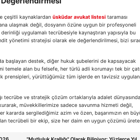
i Değerlendirmesi
le çeşitli kaynaklardan
üsküdar avukat listesi
taraması
ana ulaşmak değil, dosyanın özüne uygun bir profesyoneli
erinliği uygulamalı tecrübesiyle kaynaştıran yapısıyla bu
hdit yönetimi stratejisi olarak ele değerlendirilmesi, bizi sır
nda başlayan destek, diğer hukuk şubelerini de kapsayacak
i temele alan bu felsefe, her türlü adli korumayı tek bir çat
k prensipleri, yürüttüğümüz tüm işlerde en tavizsiz uygula
 tecrübe ve stratejik çözüm ortaklarıyla adalet dünyasınd
ar kurarak, müvekkillerimize sadece savunma hizmeti değil,
Her kararda sergilediğimiz azim ve özen, başarımızın en büy
alan tecrübeli bir ekip, size her daim en uygun çözümü ürete
2026
"Mutluluk Krallığı" Olarak Biliniyor: Yüzlerce Yıl