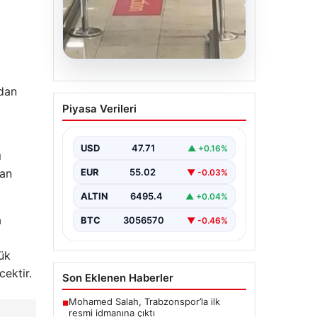
05.08.2026
adan
2 Yaşındaki Bebeğin
Piyasa Verileri
Hayatını Kurtaran
Havalimanı Personeline
Onur Ödülü
USD
47.71
▲ +0.16%
ı
İstanbul Sabiha Gökçen
nan
EUR
55.02
▼ -0.03%
Havalimanı’nda yaşanan kritik bir
olayda, 2 yaşındaki Liam adlı
ALTIN
6495.4
▲ +0.04%
bebek nefes…
a
BTC
3056570
▼ -0.46%
ük
cektir.
Son Eklenen Haberler
Mohamed Salah, Trabzonspor’la ilk
■
resmi idmanına çıktı