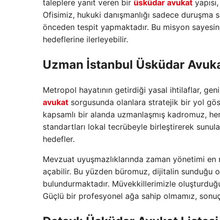
taleplere yanıt veren bir
üsküdar avukat
yapısı,
Ofisimiz, hukuki danışmanlığı sadece duruşma salo
önceden tespit yapmaktadır. Bu misyon sayesin
hedeflerine ilerleyebilir.
Uzman İstanbul Üsküdar Avuka
Metropol hayatının getirdiği yasal ihtilaflar, ge
avukat
sorgusunda olanlara stratejik bir yol gö
kapsamlı bir alanda uzmanlaşmış kadromuz, her 
standartları lokal tecrübeyle birleştirerek sunu
hedefler.
Mevzuat uyuşmazlıklarında zaman yönetimi en m
açabilir. Bu yüzden büromuz, dijitalin sunduğu ol
bulundurmaktadır. Müvekkillerimizle oluşturduğu
Güçlü bir profesyonel ağa sahip olmamız, sonuç 