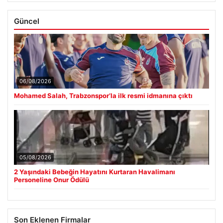
Güncel
06/08/2026
Mohamed Salah, Trabzonspor’la ilk resmi idmanına çıktı
05/08/2026
2 Yaşındaki Bebeğin Hayatını Kurtaran Havalimanı
Personeline Onur Ödülü
Son Eklenen Firmalar