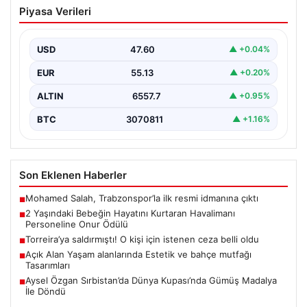
Torreira’ya saldırmıştı! O kişi için
Piyasa Verileri
istenen ceza belli oldu
{ “title”: “Torreira’ya Yönelik Saldırıyı Yapan Kişiye
İstenilen Ceza Belli Oldu”, “content”: “ İstanbul’da…
USD
47.60
▲ +0.04%
EUR
55.13
▲ +0.20%
ALTIN
6557.7
▲ +0.95%
BTC
3070811
▲ +1.16%
Son Eklenen Haberler
Mohamed Salah, Trabzonspor’la ilk resmi idmanına çıktı
■
2 Yaşındaki Bebeğin Hayatını Kurtaran Havalimanı
■
Personeline Onur Ödülü
Torreira’ya saldırmıştı! O kişi için istenen ceza belli oldu
■
Açık Alan Yaşam alanlarında Estetik ve bahçe mutfağı
■
Tasarımları
Aysel Özgan Sırbistan’da Dünya Kupası’nda Gümüş Madalya
■
İle Döndü