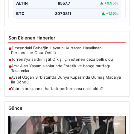
ALTIN
6557.7
▲ +0.95%
BTC
3070811
▲ +1.16%
Son Eklenen Haberler
2 Yaşındaki Bebeğin Hayatını Kurtaran Havalimanı
■
Personeline Onur Ödülü
Torreira’ya saldırmıştı! O kişi için istenen ceza belli oldu
■
Açık Alan Yaşam alanlarında Estetik ve bahçe mutfağı
■
Tasarımları
Aysel Özgan Sırbistan’da Dünya Kupası’nda Gümüş Madalya
■
İle Döndü
Yatırım araçlarının haftalık performansı nasıl oldu?
■
Güncel