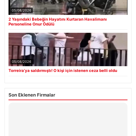
05/08/2026
2 Yaşındaki Bebeğin Hayatını Kurtaran Havalimanı
Personeline Onur Ödülü
05/08/2026
Torreira’ya saldırmıştı! O kişi için istenen ceza belli oldu
Son Eklenen Firmalar
Hastaş Beton
26/05/2026