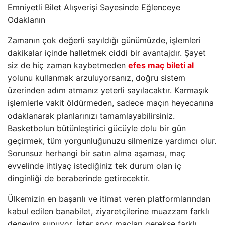
Emniyetli Bilet Alışverişi Sayesinde Eğlenceye
Odaklanın
Zamanın çok değerli sayıldığı günümüzde, işlemleri
dakikalar içinde halletmek ciddi bir avantajdır. Şayet
siz de hiç zaman kaybetmeden
efes maç bileti al
yolunu kullanmak arzuluyorsanız, doğru sistem
üzerinden adım atmanız yeterli sayılacaktır. Karmaşık
işlemlerle vakit öldürmeden, sadece maçın heyecanına
odaklanarak planlarınızı tamamlayabilirsiniz.
Basketbolun bütünleştirici gücüyle dolu bir gün
geçirmek, tüm yorgunluğunuzu silmenize yardımcı olur.
Sorunsuz herhangi bir satın alma aşaması, maç
evvelinde ihtiyaç istediğiniz tek durum olan iç
dinginliği de beraberinde getirecektir.
Ülkemizin en başarılı ve itimat veren platformlarından
kabul edilen banabilet, ziyaretçilerine muazzam farklı
deneyim sunuyor. İster spor maçları gerekse farklı