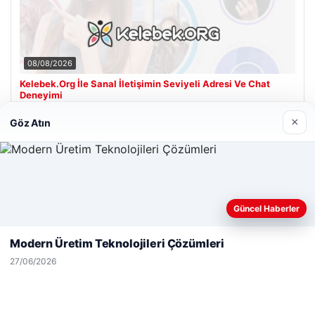
08/08/2026
Kelebek.Org İle Sanal İletişimin Seviyeli Adresi Ve Chat
Deneyimi
×
Göz Atın
Son Eklenen Firmalar
Web sitemizi nasıl kullandığınızı daha iyi anlayabilmek,
Güncel Haberler
deneyiminizi kişiselleştirmek ve geliştirmek amacıyla çerezler
kullanıyoruz.
Çerez Politikamız
Modern Üretim Teknolojileri Çözümleri
Reddet
Kabul Et
27/06/2026