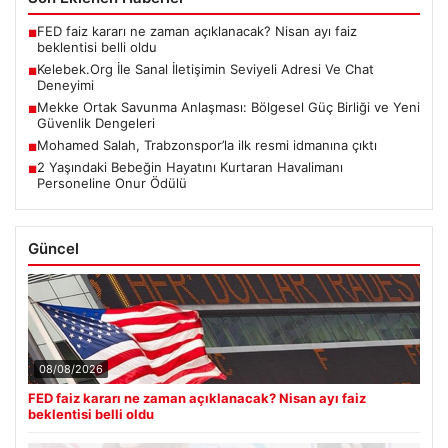
FED faiz kararı ne zaman açıklanacak? Nisan ayı faiz
■
beklentisi belli oldu
Kelebek.Org İle Sanal İletişimin Seviyeli Adresi Ve Chat
■
Deneyimi
Mekke Ortak Savunma Anlaşması: Bölgesel Güç Birliği ve Yeni
■
Güvenlik Dengeleri
Mohamed Salah, Trabzonspor’la ilk resmi idmanına çıktı
■
2 Yaşındaki Bebeğin Hayatını Kurtaran Havalimanı
■
Personeline Onur Ödülü
Güncel
08/08/2026
FED faiz kararı ne zaman açıklanacak? Nisan ayı faiz
beklentisi belli oldu