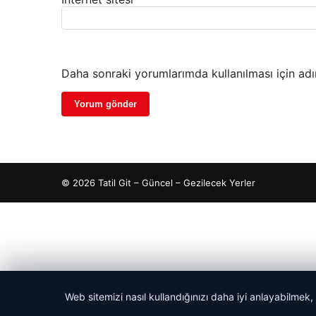
Daha sonraki yorumlarımda kullanılması için adı
© 2026 Tatil Git – Güncel – Gezilecek Yerler
pto
t
t
t
 escort
 escort
 escort
giriş
cort
İzle
escort
escort
escort
er escort
scort
cio
lkalı escort
tanbul escort
Web sitemizi nasıl kullandığınızı daha iyi anlayabilmek,