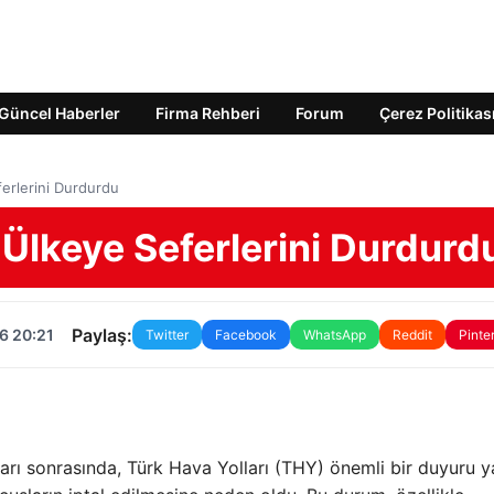
Güncel Haberler
Firma Rehberi
Forum
Çerez Politikas
ferlerini Durdurdu
0 Ülkeye Seferlerini Durdurd
Paylaş:
6 20:21
Twitter
Facebook
WhatsApp
Reddit
Pinte
anları sonrasında, Türk Hava Yolları (THY) önemli bir duyuru y