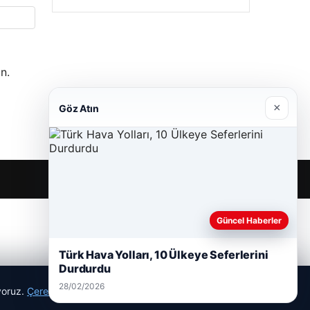
n.
×
Göz Atın
Güncel Haberler
Türk Hava Yolları, 10 Ülkeye Seferlerini
Durdurdu
28/02/2026
ıyoruz.
Çerez Politikamız
Reddet
Kabul Et