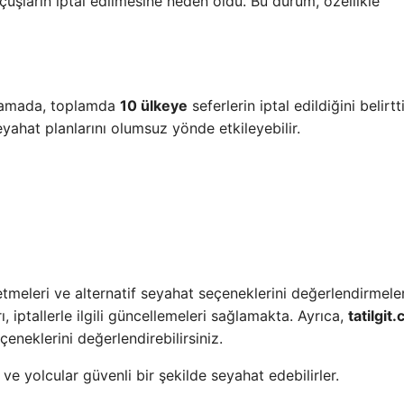
uçuşların iptal edilmesine neden oldu. Bu durum, özellikle
klamada, toplamda
10 ülkeye
seferlerin iptal edildiğini belirtt
seyahat planlarını olumsuz yönde etkileyebilir.
etmeleri ve alternatif seyahat seçeneklerini değerlendirmeler
, iptallerle ilgili güncellemeleri sağlamakta. Ayrıca,
tatilgit
çeneklerini değerlendirebilirsiniz.
 yolcular güvenli bir şekilde seyahat edebilirler.