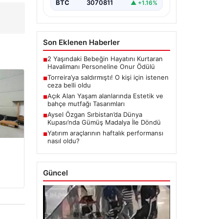
BTC
3070811
▲ +1.16%
Son Eklenen Haberler
2 Yaşındaki Bebeğin Hayatını Kurtaran
■
Havalimanı Personeline Onur Ödülü
Torreira’ya saldırmıştı! O kişi için istenen
■
ceza belli oldu
Açık Alan Yaşam alanlarında Estetik ve
■
bahçe mutfağı Tasarımları
Aysel Özgan Sırbistan’da Dünya
■
Kupası’nda Gümüş Madalya İle Döndü
Yatırım araçlarının haftalık performansı
■
nasıl oldu?
Güncel