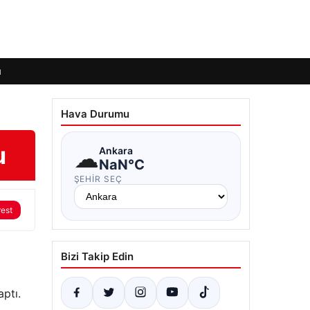
ı
Hava Durumu
u
☁
Ankara
NaN°C
ŞEHIR SEÇ
rest
Bizi Takip Edin
aptı.