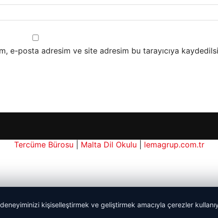
m, e-posta adresim ve site adresim bu tarayıcıya kaydedilsi
Tercüme Bürosu
|
Malta Dil Okulu
|
lemagrup.com.tr
 deneyiminizi kişiselleştirmek ve geliştirmek amacıyla çerezler kullan