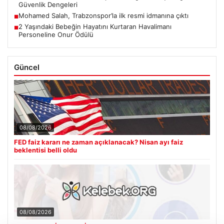
Güvenlik Dengeleri
Mohamed Salah, Trabzonspor’la ilk resmi idmanına çıktı
■
2 Yaşındaki Bebeğin Hayatını Kurtaran Havalimanı
■
Personeline Onur Ödülü
Güncel
08/08/2026
FED faiz kararı ne zaman açıklanacak? Nisan ayı faiz
beklentisi belli oldu
08/08/2026