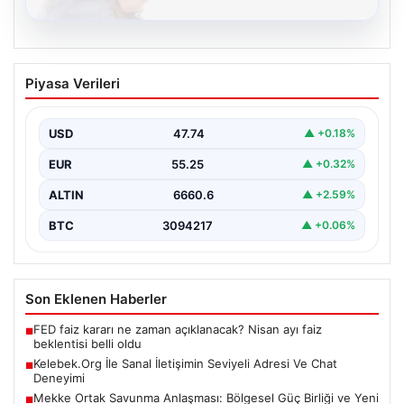
08.08.2026
Kelebek.Org İle Sanal İletişimin Seviyeli
Piyasa Verileri
Adresi Ve Chat Deneyimi
İnternet dünyasında insanların seviyeli bir şekilde
iletişim kurması büyük bir önem barındırmaktadır.
USD
47.74
▲ +0.18%
Günümüzde birçok…
EUR
55.25
▲ +0.32%
ALTIN
6660.6
▲ +2.59%
BTC
3094217
▲ +0.06%
Son Eklenen Haberler
FED faiz kararı ne zaman açıklanacak? Nisan ayı faiz
■
beklentisi belli oldu
Kelebek.Org İle Sanal İletişimin Seviyeli Adresi Ve Chat
■
Deneyimi
Mekke Ortak Savunma Anlaşması: Bölgesel Güç Birliği ve Yeni
■