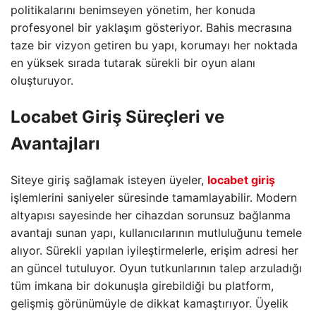
politikalarını benimseyen yönetim, her konuda
profesyonel bir yaklaşım gösteriyor. Bahis mecrasına
taze bir vizyon getiren bu yapı, korumayı her noktada
en yüksek sırada tutarak sürekli bir oyun alanı
oluşturuyor.
Locabet Giriş Süreçleri ve
Avantajları
Siteye giriş sağlamak isteyen üyeler,
locabet giriş
işlemlerini saniyeler süresinde tamamlayabilir. Modern
altyapısı sayesinde her cihazdan sorunsuz bağlanma
avantajı sunan yapı, kullanıcılarının mutluluğunu temele
alıyor. Sürekli yapılan iyileştirmelerle, erişim adresi her
an güncel tutuluyor. Oyun tutkunlarının talep arzuladığı
tüm imkana bir dokunuşla girebildiği bu platform,
gelişmiş görünümüyle de dikkat kamaştırıyor. Üyelik