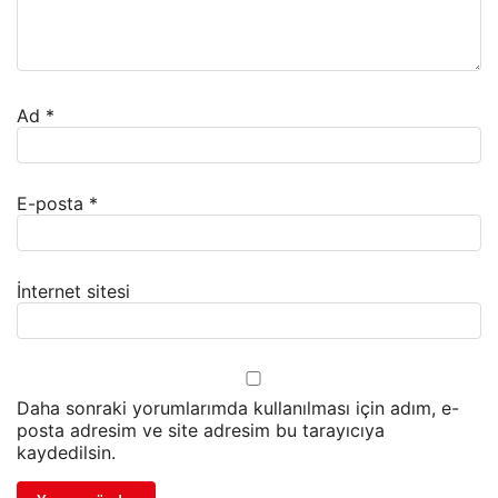
Ad
*
E-posta
*
İnternet sitesi
Daha sonraki yorumlarımda kullanılması için adım, e-
posta adresim ve site adresim bu tarayıcıya
kaydedilsin.