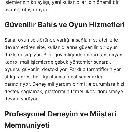
işlemlerinin kolaylığı, yeni kullanıcılar için önemli bir
avantaj oluşturuyor.
Güvenilir Bahis ve Oyun Hizmetleri
Sanal oyun sektöründe varlığını sağlam stratejilerle
devam ettiren site, kullanıcılarına güvenilir bir oyun
düzlemi sağlıyor. Bilgi güvenliğinden ödün tanımayan
kadro, mali işlemlerde çabuk yöntemler sunarak
oyuncu güvenini destekliyor. Farklı alternatiflerin yer
aldığı adres, her ilgi alanına ideal seçenekler
barındırıyor. Deneyimli yardım birimi ile durumlara hızlı
destek sağlamak, platformun temel ilkesi dönüşmeye
devam sürüyor.
Profesyonel Deneyim ve Müşteri
Memnuniyeti