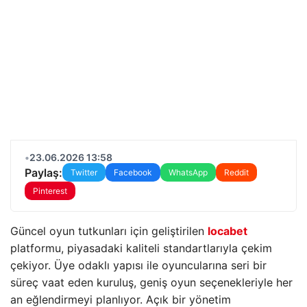
•
23.06.2026 13:58
Paylaş:
Twitter
Facebook
WhatsApp
Reddit
Pinterest
Güncel oyun tutkunları için geliştirilen
locabet
platformu, piyasadaki kaliteli standartlarıyla çekim
çekiyor. Üye odaklı yapısı ile oyuncularına seri bir
süreç vaat eden kuruluş, geniş oyun seçenekleriyle her
an eğlendirmeyi planlıyor. Açık bir yönetim