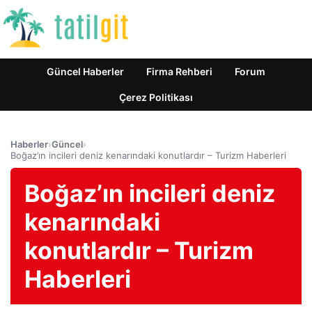
Güncel Haberler
Firma Rehberi
Forum
Çerez Politikası
Haberler
›
Güncel
›
Boğaz’ın incileri deniz kenarındaki konutlardır – Turizm Haberleri
Boğaz’ın incileri deniz
kenarındaki
konutlardır – Turizm
Haberleri