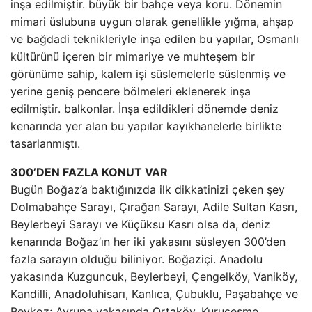
inşa edilmiştir. büyük bir bahçe veya koru. Dönemin
mimari üslubuna uygun olarak genellikle yığma, ahşap
ve bağdadi teknikleriyle inşa edilen bu yapılar, Osmanlı
kültürünü içeren bir mimariye ve muhteşem bir
görünüme sahip, kalem işi süslemelerle süslenmiş ve
yerine geniş pencere bölmeleri eklenerek inşa
edilmiştir. balkonlar. İnşa edildikleri dönemde deniz
kenarında yer alan bu yapılar kayıkhanelerle birlikte
tasarlanmıştı.
300’DEN FAZLA KONUT VAR
Bugün Boğaz’a baktığınızda ilk dikkatinizi çeken şey
Dolmabahçe Sarayı, Çırağan Sarayı, Adile Sultan Kasrı,
Beylerbeyi Sarayı ve Küçüksu Kasrı olsa da, deniz
kenarında Boğaz’ın her iki yakasını süsleyen 300’den
fazla sarayın olduğu biliniyor. Boğaziçi. Anadolu
yakasında Kuzguncuk, Beylerbeyi, Çengelköy, Vaniköy,
Kandilli, Anadoluhisarı, Kanlıca, Çubuklu, Paşabahçe ve
Beykoz; Avrupa yakasında Ortaköy, Kuruçeşme,