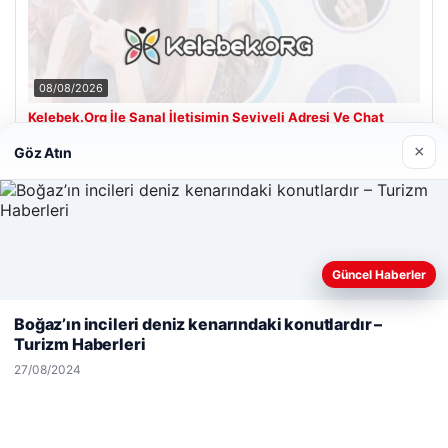
08/08/2026
Kelebek.Org İle Sanal İletişimin Seviyeli Adresi Ve Chat
Deneyimi
×
Göz Atın
Son Eklenen Firmalar
Güncel Haberler
Web sitemizi nasıl kullandığınızı daha iyi anlayabilmek,
deneyiminizi kişiselleştirmek ve geliştirmek amacıyla çerezler
Boğaz’ın incileri deniz kenarındaki konutlardır –
kullanıyoruz.
Çerez Politikamız
Turizm Haberleri
Reddet
Kabul Et
27/08/2024