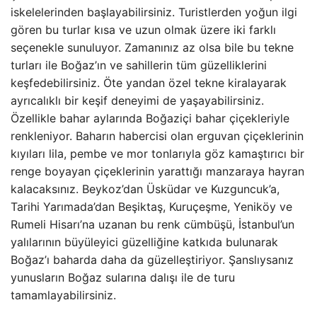
iskelelerinden başlayabilirsiniz. Turistlerden yoğun ilgi
gören bu turlar kısa ve uzun olmak üzere iki farklı
seçenekle sunuluyor. Zamanınız az olsa bile bu tekne
turları ile Boğaz’ın ve sahillerin tüm güzelliklerini
keşfedebilirsiniz. Öte yandan özel tekne kiralayarak
ayrıcalıklı bir keşif deneyimi de yaşayabilirsiniz.
Özellikle bahar aylarında Boğaziçi bahar çiçekleriyle
renkleniyor. Baharın habercisi olan erguvan çiçeklerinin
kıyıları lila, pembe ve mor tonlarıyla göz kamaştırıcı bir
renge boyayan çiçeklerinin yarattığı manzaraya hayran
kalacaksınız. Beykoz’dan Üsküdar ve Kuzguncuk’a,
Tarihi Yarımada’dan Beşiktaş, Kuruçeşme, Yeniköy ve
Rumeli Hisarı’na uzanan bu renk cümbüşü, İstanbul’un
yalılarının büyüleyici güzelliğine katkıda bulunarak
Boğaz’ı baharda daha da güzelleştiriyor. Şanslıysanız
yunusların Boğaz sularına dalışı ile de turu
tamamlayabilirsiniz.