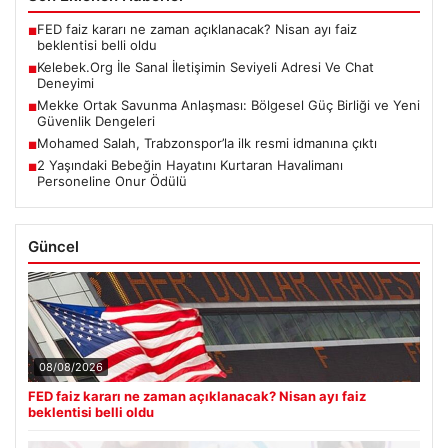
FED faiz kararı ne zaman açıklanacak? Nisan ayı faiz
■
beklentisi belli oldu
Kelebek.Org İle Sanal İletişimin Seviyeli Adresi Ve Chat
■
Deneyimi
Mekke Ortak Savunma Anlaşması: Bölgesel Güç Birliği ve Yeni
■
Güvenlik Dengeleri
Mohamed Salah, Trabzonspor’la ilk resmi idmanına çıktı
■
2 Yaşındaki Bebeğin Hayatını Kurtaran Havalimanı
■
Personeline Onur Ödülü
Güncel
08/08/2026
FED faiz kararı ne zaman açıklanacak? Nisan ayı faiz
beklentisi belli oldu