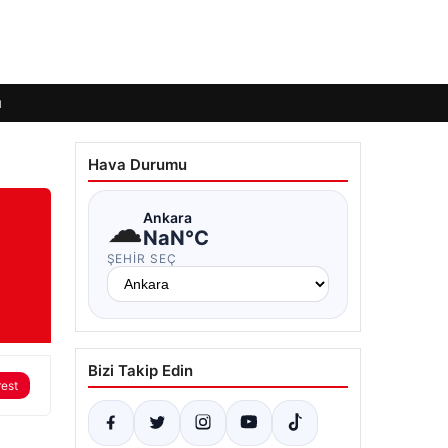
ı
Hava Durumu
☁
Ankara
NaN°C
ŞEHIR SEÇ
Bizi Takip Edin
rest