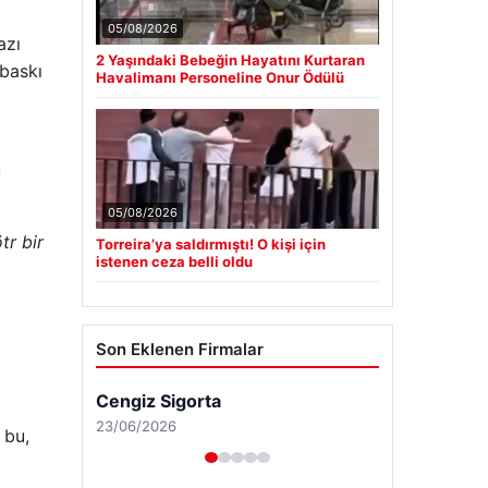
05/08/2026
azı
2 Yaşındaki Bebeğin Hayatını Kurtaran
 baskı
Havalimanı Personeline Onur Ödülü
u
05/08/2026
tr bir
Torreira’ya saldırmıştı! O kişi için
istenen ceza belli oldu
Son Eklenen Firmalar
 bu,