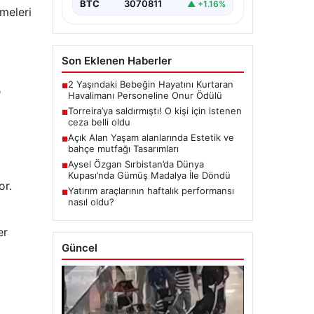
BTC
3070811
▲ +1.16%
rmeleri
Son Eklenen Haberler
2 Yaşındaki Bebeğin Hayatını Kurtaran
■
r
Havalimanı Personeline Onur Ödülü
Torreira’ya saldırmıştı! O kişi için istenen
■
ceza belli oldu
Açık Alan Yaşam alanlarında Estetik ve
■
bahçe mutfağı Tasarımları
Aysel Özgan Sırbistan’da Dünya
■
Kupası’nda Gümüş Madalya İle Döndü
or.
Yatırım araçlarının haftalık performansı
■
nasıl oldu?
er
Güncel