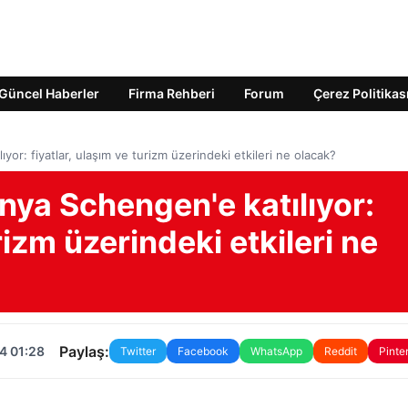
Güncel Haberler
Firma Rehberi
Forum
Çerez Politikas
or: fiyatlar, ulaşım ve turizm üzerindeki etkileri ne olacak?
nya Schengen'e katılıyor:
rizm üzerindeki etkileri ne
Paylaş:
4 01:28
Twitter
Facebook
WhatsApp
Reddit
Pinte