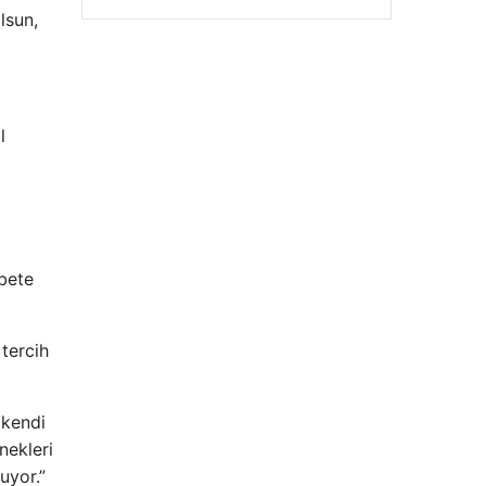
lsun,
l
Hastaş Beton
26/05/2026
abete
 tercih
 kendi
nekleri
uyor.”