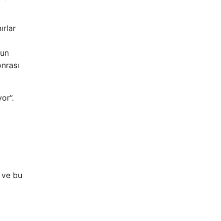
ırlar
'un
onrası
or”.
 ve bu