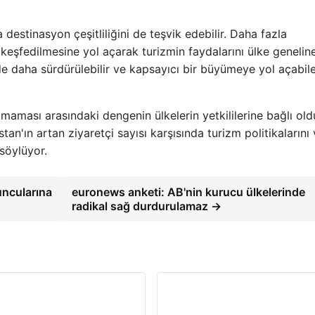
estinasyon çeşitliliğini de teşvik edebilir. Daha fazla
rın keşfedilmesine yol açarak turizmin faydalarını ülke geneli
ünde daha sürdürülebilir ve kapsayıcı bir büyümeye yol açabil
lmaması arasındaki dengenin ülkelerin yetkililerine bağlı ol
n'ın artan ziyaretçi sayısı karşısında turizm politikalarını
 söylüyor.
uncularına
euronews anketi: AB'nin kurucu ülkelerinde
radikal sağ durdurulamaz →