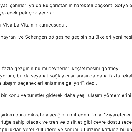
yatı şehirleri ya da Bulgaristan'ın hareketli başkenti Sofya o
 çekecek pek çok yer var.
 Viva La Vita'nın kurucusudur.
ayranı ve Schengen bölgesine geçişin bu ülkeleri yeni nesi
a fazla gezginin bu mücevherleri keşfetmesini görmeyi
liyorum, bu da seyahat sağlayıcılar arasında daha fazla rek
 ulaşım seçenekleri anlamına geliyor!”. dedi.
bir konu ve turistler giderek daha yeşil ulaşım yöntemlerini
ışırken bunu dikkate alacağını ümit eden Polla, “Ziyaretçiler
üğe sahip olacak ve tren ve bisiklet gibi çevre dostu seçe
opluluklar, yerel kültürlere ve sorumlu turizme katkıda bulun