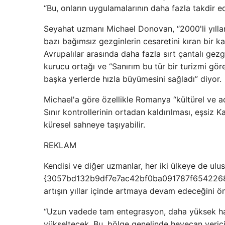
“Bu, onların uygulamalarının daha fazla takdir ed
Seyahat uzmanı Michael Donovan, “2000'li yılları
bazı bağımsız gezginlerin cesaretini kıran bir ka
Avrupalılar arasında daha fazla sırt çantalı ge
kurucu ortağı ve “Sanırım bu tür bir turizmi gö
başka yerlerde hızla büyümesini sağladı” diyor.
Michael'a göre özellikle Romanya “kültürel ve a
Sınır kontrollerinin ortadan kaldırılması, eşsiz 
küresel sahneye taşıyabilir.
REKLAM
Kendisi ve diğer uzmanlar, her iki ülkeye de ulus
{3057bd132b9df7e7ac42bf0ba091787f6542268a2
artışın yıllar içinde artmaya devam edeceğini ö
“Uzun vadede tam entegrasyon, daha yüksek hacim
yükseltecek. Bu, bölge genelinde heyecan verici