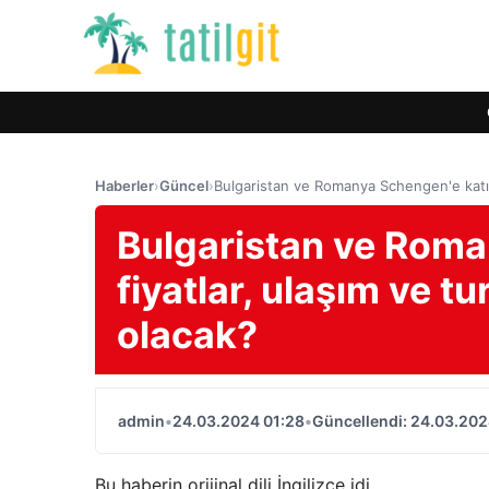
Haberler
›
Güncel
›
Bulgaristan ve Romanya Schengen'e katılıy
Bulgaristan ve Roma
fiyatlar, ulaşım ve tu
olacak?
admin
•
24.03.2024 01:28
•
Güncellendi: 24.03.202
Bu haberin orijinal dili İngilizce idi.