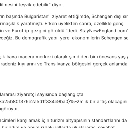
ilmesini teşvik edebilir” diyor.
n başında Bulgaristan'ı ziyaret ettiğimde, Schengen dışı sın
rmaşıklık yaratmıştı. Erken üyelikten sonra, özellikle genç
zgin ve Eurotrip gezgini görüldü “dedi. StayNewEngland.com
receğiz. Bu demografik yapı, yerel ekonomilerin Schengen s
çık hava macera merkezi olarak şimdiden bir rönesans yaşıy
Karadeniz kıyılarını ve Transilvanya bölgesini gerçek anlamda
lararası ziyaretçi sayısında başlangıçta
5b80f376e2a5d1f334e9ba0}15-25'lik bir artış olacağını
ngörüyor.
leri karşılamak için turizm altyapısının standartlarını da
 bir adım ve önümüzdeki yıllarda uluslararası seyahat