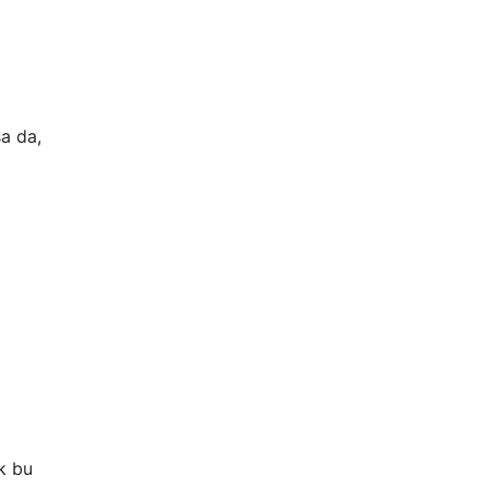
sa da,
ak bu