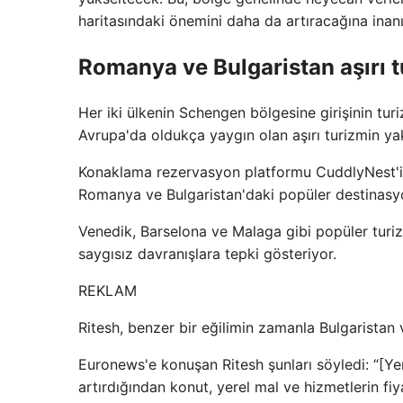
haritasındaki önemini daha da artıracağına inan
Romanya ve Bulgaristan aşırı t
Her iki ülkenin Schengen bölgesine girişinin tur
Avrupa'da oldukça yaygın olan aşırı turizmin yak
Konaklama rezervasyon platformu CuddlyNest'in
Romanya ve Bulgaristan'daki popüler destinasyon
Venedik, Barselona ve Malaga gibi popüler turizm 
saygısız davranışlara tepki gösteriyor.
REKLAM
Ritesh, benzer bir eğilimin zamanla Bulgarista
Euronews'e konuşan Ritesh şunları söyledi: “[Yen
artırdığından konut, yerel mal ve hizmetlerin fiy