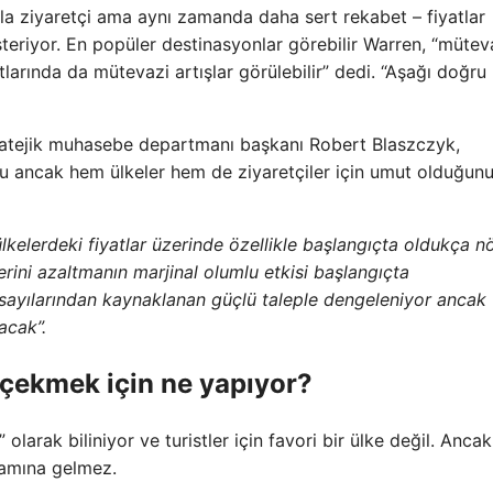
zla ziyaretçi ama aynı zamanda daha sert rekabet – fiyatlar
teriyor. En popüler destinasyonlar görebilir Warren, “mütev
yatlarında da mütevazi artışlar görülebilir” dedi. “Aşağı doğru
stratejik muhasebe departmanı başkanı Robert Blaszczyk,
unu ancak hem ülkeler hem de ziyaretçiler için umut olduğun
elerdeki fiyatlar üzerinde özellikle başlangıçta oldukça nö
lerini azaltmanın marjinal olumlu etkisi başlangıçta
i sayılarından kaynaklanan güçlü taleple dengeleniyor ancak
acak”.
 çekmek için ne yapıyor?
olarak biliniyor ve turistler için favori bir ülke değil. Ancak
nlamına gelmez.