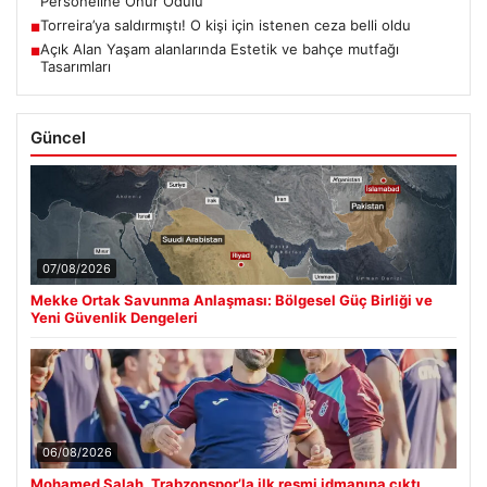
Personeline Onur Ödülü
Torreira’ya saldırmıştı! O kişi için istenen ceza belli oldu
■
Açık Alan Yaşam alanlarında Estetik ve bahçe mutfağı
■
Tasarımları
Güncel
07/08/2026
Mekke Ortak Savunma Anlaşması: Bölgesel Güç Birliği ve
Yeni Güvenlik Dengeleri
06/08/2026
Mohamed Salah, Trabzonspor’la ilk resmi idmanına çıktı