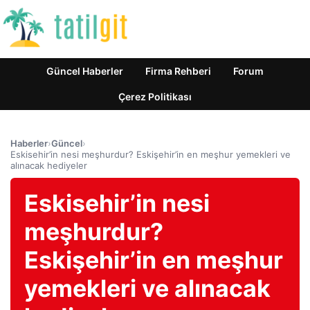
Güncel Haberler
Firma Rehberi
Forum
Çerez Politikası
Haberler
›
Güncel
›
Eskisehir’in nesi meşhurdur? Eskişehir’in en meşhur yemekleri ve
alınacak hediyeler
Eskisehir’in nesi
meşhurdur?
Eskişehir’in en meşhur
yemekleri ve alınacak