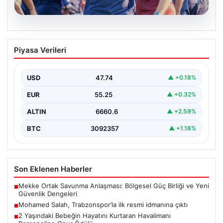
06.08.2026
Mohamed Salah, Trabzonspor’la ilk
Piyasa Verileri
resmi idmanına çıktı
Yeni sezon öncesi kadrosunu güçlendiren
Trabzonspor, kadrosuna kattığı Mohamed Salah ile ilk
USD
47.74
▲ +0.18%
antrenmanını gerçekleştirmenin…
EUR
55.25
▲ +0.32%
ALTIN
6660.6
▲ +2.59%
BTC
3092357
▲ +1.18%
Son Eklenen Haberler
Mekke Ortak Savunma Anlaşması: Bölgesel Güç Birliği ve Yeni
■
Güvenlik Dengeleri
Mohamed Salah, Trabzonspor’la ilk resmi idmanına çıktı
■
2 Yaşındaki Bebeğin Hayatını Kurtaran Havalimanı
■