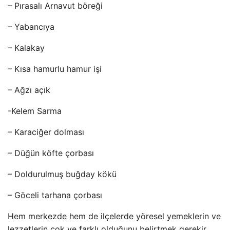
– Pırasalı Arnavut böreği
– Yabancıya
– Kalakay
– Kısa hamurlu hamur işi
– Ağzı açık
-Kelem Sarma
– Karaciğer dolması
– Düğün köfte çorbası
– Doldurulmuş buğday kökü
– Göceli tarhana çorbası
Hem merkezde hem de ilçelerde yöresel yemeklerin ve
lezzetlerin çok ve farklı olduğunu belirtmek gerekir.