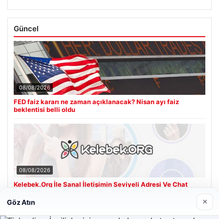
Güncel
08/08/2026
FED faiz kararı ne zaman açıklanacak? Nisan ayı faiz
beklentisi belli oldu
08/08/2026
Kelebek.Org İle Sanal İletişimin Seviyeli Adresi Ve Chat
Deneyimi
×
Göz Atın