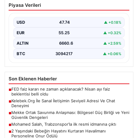
Kelebek.Org İle Sanal İletişimin Seviyeli
Piyasa Verileri
Adresi Ve Chat Deneyimi
İnternet dünyasında insanların seviyeli bir şekilde
iletişim kurması büyük bir önem barındırmaktadır.
USD
47.74
▲ +0.18%
Günümüzde birçok…
EUR
55.25
▲ +0.32%
ALTIN
6660.6
▲ +2.59%
BTC
3094217
▲ +0.06%
Son Eklenen Haberler
FED faiz kararı ne zaman açıklanacak? Nisan ayı faiz
■
beklentisi belli oldu
Kelebek.Org İle Sanal İletişimin Seviyeli Adresi Ve Chat
■
Deneyimi
Mekke Ortak Savunma Anlaşması: Bölgesel Güç Birliği ve Yeni
■
Güvenlik Dengeleri
Mohamed Salah, Trabzonspor’la ilk resmi idmanına çıktı
■
2 Yaşındaki Bebeğin Hayatını Kurtaran Havalimanı
■
Personeline Onur Ödülü