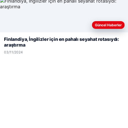
Son Eklenen Firmalar
Güncel Haberler
Web sitemizi nasıl kullandığınızı daha iyi anlayabilmek,
deneyiminizi kişiselleştirmek ve geliştirmek amacıyla çerezler
Finlandiya, İngilizler için en pahalı seyahat rotasıydı:
kullanıyoruz.
Çerez Politikamız
araştırma
Reddet
Kabul Et
03/11/2024