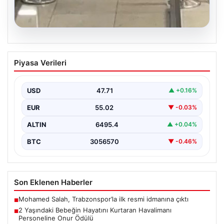
05.08.2026
2 Yaşındaki Bebeğin Hayatını Kurtaran
Piyasa Verileri
Havalimanı Personeline Onur Ödülü
İstanbul Sabiha Gökçen Havalimanı'nda yaşanan kritik
bir olayda, 2 yaşındaki Liam adlı bebek nefes…
USD
47.71
▲ +0.16%
EUR
55.02
▼ -0.03%
ALTIN
6495.4
▲ +0.04%
BTC
3056570
▼ -0.46%
Son Eklenen Haberler
Mohamed Salah, Trabzonspor’la ilk resmi idmanına çıktı
■
2 Yaşındaki Bebeğin Hayatını Kurtaran Havalimanı
■
Personeline Onur Ödülü