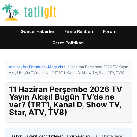
Güncel Haberler
Firma Rehberi
Forum
Çerez Politikası
Ana sayfa
›
Forumlar
›
Magazin
›
11 Haziran Perşembe 2026 TV Yayın
Akışı! Bugün TV’de ne var? (TRT1, Kanal D, Show TV, Star, ATV, TV8)
11 Haziran Perşembe 2026 TV
Yayın Akışı! Bugün TV’de ne
var? (TRT1, Kanal D, Show TV,
Star, ATV, TV8)
Bu konu 0 yanıt içerir, 1 izleyen vardır ve en son
1 ay 3 hafta önce