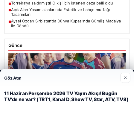
Torreira’ya saldırmıştı! O kişi için istenen ceza belli oldu
■
Açık Alan Yaşam alanlarında Estetik ve bahçe mutfağı
■
Tasarımları
Aysel Özgan Sırbistan’da Dünya Kupası’nda Gümüş Madalya
■
İle Döndü
Güncel
×
Göz Atın
Web sitemizi nasıl kullandığınızı daha iyi anlayabilmek,
06/08/2026
deneyiminizi kişiselleştirmek ve geliştirmek amacıyla çerezler
Mohamed Salah, Trabzonspor’la ilk resmi idmanına çıktı
kullanıyoruz.
Çerez Politikamız
11 Haziran Perşembe 2026 TV Yayın Akışı! Bugün
TV’de ne var? (TRT1, Kanal D, Show TV, Star, ATV, TV8)
Reddet
Kabul Et
05/08/2026