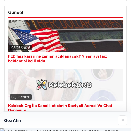
Güncel
08/08/2026
FED faiz kararı ne zaman açıklanacak? Nisan ayı faiz
beklentisi belli oldu
08/08/2026
Kelebek.Org İle Sanal İletişimin Seviyeli Adresi Ve Chat
Deneyimi
×
Göz Atın