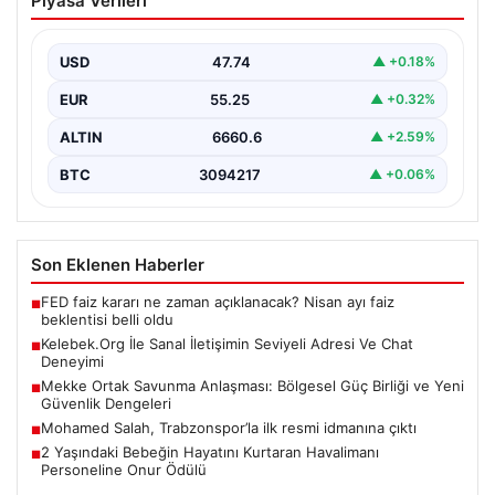
Piyasa Verileri
Adresi Ve Chat Deneyimi
İnternet dünyasında insanların seviyeli bir şekilde
iletişim kurması büyük bir önem barındırmaktadır.
USD
47.74
▲ +0.18%
Günümüzde birçok…
EUR
55.25
▲ +0.32%
ALTIN
6660.6
▲ +2.59%
BTC
3094217
▲ +0.06%
Son Eklenen Haberler
FED faiz kararı ne zaman açıklanacak? Nisan ayı faiz
■
beklentisi belli oldu
Kelebek.Org İle Sanal İletişimin Seviyeli Adresi Ve Chat
■
Deneyimi
Mekke Ortak Savunma Anlaşması: Bölgesel Güç Birliği ve Yeni
■
Güvenlik Dengeleri
Mohamed Salah, Trabzonspor’la ilk resmi idmanına çıktı
■
2 Yaşındaki Bebeğin Hayatını Kurtaran Havalimanı
■
Personeline Onur Ödülü