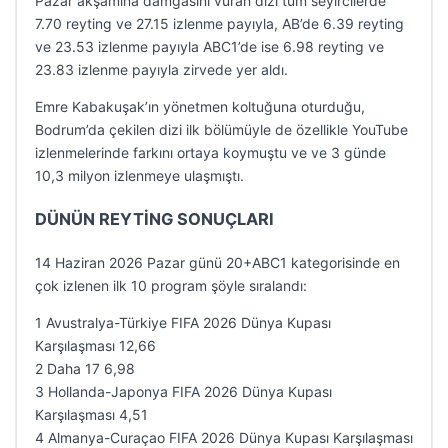
Pazar akşamına damgasını vuran dizi tüm seyircilerde
7.70 reyting ve 27.15 izlenme payıyla, AB’de 6.39 reyting
ve 23.53 izlenme payıyla ABC1’de ise 6.98 reyting ve
23.83 izlenme payıyla zirvede yer aldı.
Emre Kabakuşak’ın yönetmen koltuğuna oturduğu,
Bodrum’da çekilen dizi ilk bölümüyle de özellikle YouTube
izlenmelerinde farkını ortaya koymuştu ve ve 3 günde
10,3 milyon izlenmeye ulaşmıştı.
DÜNÜN REYTİNG SONUÇLARI
14 Haziran 2026 Pazar günü 20+ABC1 kategorisinde en
çok izlenen ilk 10 program şöyle sıralandı:
1 Avustralya-Türkiye FIFA 2026 Dünya Kupası
Karşılaşması 12,66
2 Daha 17 6,98
3 Hollanda-Japonya FIFA 2026 Dünya Kupası
Karşılaşması 4,51
4 Almanya-Curaçao FIFA 2026 Dünya Kupası Karşılaşması