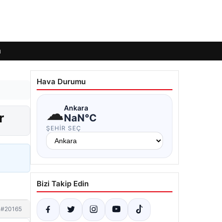
ı
Hava Durumu
☁
Ankara
r
NaN°C
ŞEHIR SEÇ
Bizi Takip Edin
#20165