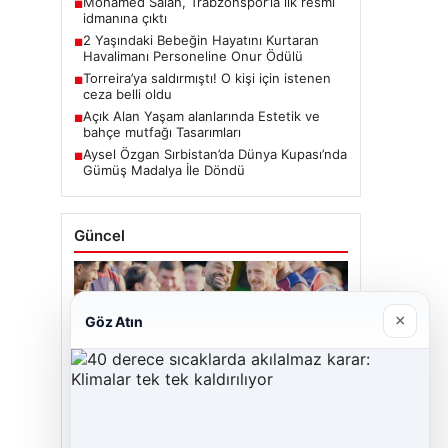
Mohamed Salah, Trabzonspor’la ilk resmi
■
idmanına çıktı
2 Yaşındaki Bebeğin Hayatını Kurtaran
■
Havalimanı Personeline Onur Ödülü
Torreira’ya saldırmıştı! O kişi için istenen
■
ceza belli oldu
Açık Alan Yaşam alanlarında Estetik ve
■
bahçe mutfağı Tasarımları
Aysel Özgan Sırbistan’da Dünya Kupası’nda
■
Gümüş Madalya İle Döndü
Güncel
×
Göz Atın
06/08/2026
Mohamed Salah, Trabzonspor’la ilk resmi
idmanına çıktı