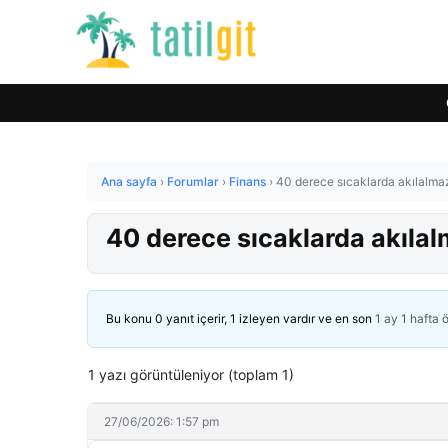
Ana sayfa
›
Forumlar
›
Finans
›
40 derece sıcaklarda akılalmaz 
40 derece sıcaklarda akılalm
Bu konu 0 yanıt içerir, 1 izleyen vardır ve en son
1 ay 1 hafta 
1 yazı görüntüleniyor (toplam 1)
27/06/2026: 1:57 pm