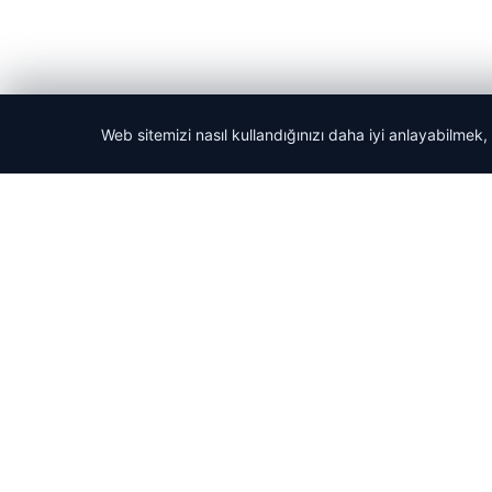
Web sitemizi nasıl kullandığınızı daha iyi anlayabilmek,
© 2026 Tatil Git – Güncel – Gezilecek Yerler