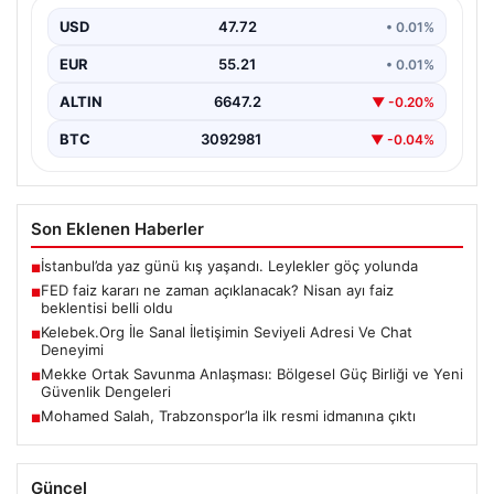
{"title": "FED Faiz Kararı Ne Zaman Açıklanacak? Nisan
Ayı Faiz Beklentileri Belirlendi", "content": "Ekonomik…
USD
47.72
• 0.01%
EUR
55.21
• 0.01%
ALTIN
6647.2
▼ -0.20%
BTC
3092981
▼ -0.04%
Son Eklenen Haberler
İstanbul’da yaz günü kış yaşandı. Leylekler göç yolunda
■
FED faiz kararı ne zaman açıklanacak? Nisan ayı faiz
■
beklentisi belli oldu
Kelebek.Org İle Sanal İletişimin Seviyeli Adresi Ve Chat
■
Deneyimi
Mekke Ortak Savunma Anlaşması: Bölgesel Güç Birliği ve Yeni
■
Güvenlik Dengeleri
Mohamed Salah, Trabzonspor’la ilk resmi idmanına çıktı
■
Güncel