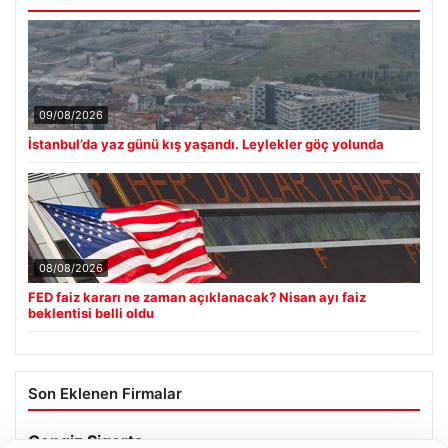
09/08/2026
İstanbul’da yaz günü kış yaşandı. Leylekler göç yolunda
08/08/2026
FED faiz kararı ne zaman açıklanacak? Nisan ayı faiz
beklentisi belli oldu
Son Eklenen Firmalar