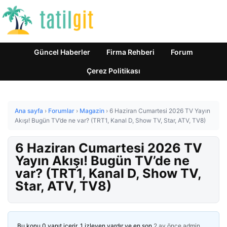
Güncel Haberler
Firma Rehberi
Forum
Çerez Politikası
Ana sayfa
›
Forumlar
›
Magazin
›
6 Haziran Cumartesi 2026 TV Yayın
Akışı! Bugün TV’de ne var? (TRT1, Kanal D, Show TV, Star, ATV, TV8)
6 Haziran Cumartesi 2026 TV
Yayın Akışı! Bugün TV’de ne
var? (TRT1, Kanal D, Show TV,
Star, ATV, TV8)
Bu konu 0 yanıt içerir, 1 izleyen vardır ve en son
2 ay önce
admin