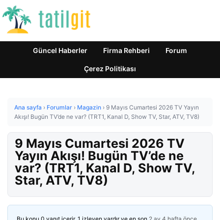
Güncel Haberler
Firma Rehberi
Forum
Çerez Politikası
Ana sayfa
›
Forumlar
›
Magazin
›
9 Mayıs Cumartesi 2026 TV Yayın
Akışı! Bugün TV’de ne var? (TRT1, Kanal D, Show TV, Star, ATV, TV8)
9 Mayıs Cumartesi 2026 TV
Yayın Akışı! Bugün TV’de ne
var? (TRT1, Kanal D, Show TV,
Star, ATV, TV8)
Bu konu 0 yanıt içerir, 1 izleyen vardır ve en son
2 ay 4 hafta önce