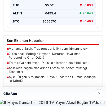
EUR
55.02
▼ -0.03%
ALTIN
6495.4
▲ +0.04%
BTC
3056570
▼ -0.46%
Son Eklenen Haberler
Mohamed Salah, Trabzonspor’la ilk resmi idmanına çıktı
■
2 Yaşındaki Bebeğin Hayatını Kurtaran Havalimanı
■
Personeline Onur Ödülü
Torreira’ya saldırmıştı! O kişi için istenen ceza belli oldu
■
Açık Alan Yaşam alanlarında Estetik ve bahçe mutfağı
■
Tasarımları
Aysel Özgan Sırbistan’da Dünya Kupası’nda Gümüş Madalya
■
İle Döndü
×
Göz Atın
Güncel