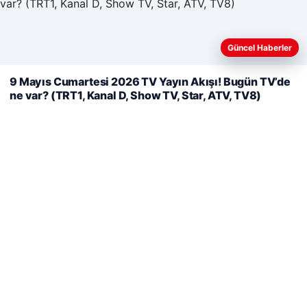
Web sitemizi nasıl kullandığınızı daha iyi anlayabilmek,
Güncel Haberler
06/08/2026
deneyiminizi kişiselleştirmek ve geliştirmek amacıyla çerezler
Mohamed Salah, Trabzonspor’la ilk resmi idmanına çıktı
kullanıyoruz.
Çerez Politikamız
9 Mayıs Cumartesi 2026 TV Yayın Akışı! Bugün TV’de
ne var? (TRT1, Kanal D, Show TV, Star, ATV, TV8)
Reddet
Kabul Et
05/08/2026
2 Yaşındaki Bebeğin Hayatını Kurtaran Havalimanı
Personeline Onur Ödülü
Son Eklenen Firmalar