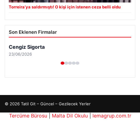
Torreira’ya saldırmıştı! O kişi için istenen ceza belli oldu
Son Eklenen Firmalar
Cengiz Sigorta
23/06/2026
© 2026 Tatil Git – Güncel – Gezilecek Yerler
Tercüme Bürosu
|
Malta Dil Okulu
|
lemagrup.com.tr
pto
t
t
t
escort
escort
escort
giriş
cort
İzle
escort
escort
escort
r escort
cort
cio
lkalı escort
tanbul escort