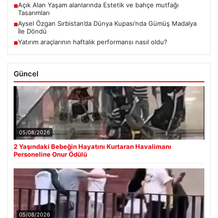
Açık Alan Yaşam alanlarında Estetik ve bahçe mutfağı
■
Tasarımları
Aysel Özgan Sırbistan’da Dünya Kupası’nda Gümüş Madalya
■
İle Döndü
Yatırım araçlarının haftalık performansı nasıl oldu?
■
Güncel
05/08/2026
2 Yaşındaki Bebeğin Hayatını Kurtaran Havalimanı
Personeline Onur Ödülü
05/08/2026