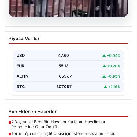
05.08.2026
Torreira’ya saldırmıştı! O kişi için
Piyasa Verileri
istenen ceza belli oldu
{ "title": "Torreira'ya Yönelik Saldırıyı Yapan Kişiye
İstenilen Ceza Belli Oldu", "content": "İstanbul'da
USD
47.60
▲ +0.04%
gerçekleşen…
EUR
55.13
▲ +0.20%
ALTIN
6557.7
▲ +0.95%
BTC
3070811
▲ +1.16%
Son Eklenen Haberler
2 Yaşındaki Bebeğin Hayatını Kurtaran Havalimanı
■
Personeline Onur Ödülü
Torreira’ya saldırmıştı! O kişi için istenen ceza belli oldu
■