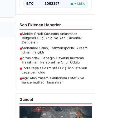
BTC
3092357
▲ +1.18%
Son Eklenen Haberler
Mekke Ortak Savunma Anlaşması:
■
Bölgesel Güç Birliği ve Yeni Güvenlik
Dengeleri
Mohamed Salah, Trabzonspor’la ilk resmi
■
idmanına çıktı
2 Yaşındaki Bebeğin Hayatını Kurtaran
■
Havalimanı Personeline Onur Ödülü
Torreira’ya saldırmıştı! O kişi için istenen
■
ceza belli oldu
Açık Alan Yaşam alanlarında Estetik ve
■
bahçe mutfağı Tasarımları
Güncel