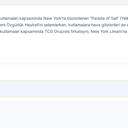
kutlamaları kapsamında New York’ta düzenlenen “Parade of Sail” (Yel
emi Özgürlük Heykeli’ni selamlarken, kutlamalara hava gösterileri de e
ığı kutlamalar kapsamında TCG Oruçreis fırkateyni, New York Limanı’na