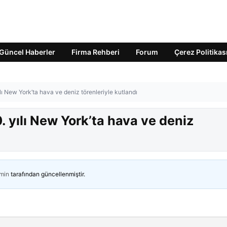
Güncel Haberler
Firma Rehberi
Forum
Çerez Politikas
lı New York’ta hava ve deniz törenleriyle kutlandı
. yılı New York’ta hava ve deniz
min
tarafından güncellenmiştir.