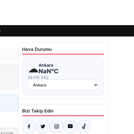
ı
Hava Durumu
☁
Ankara
NaN°C
ŞEHIR SEÇ
Bizi Takip Edin
#22188