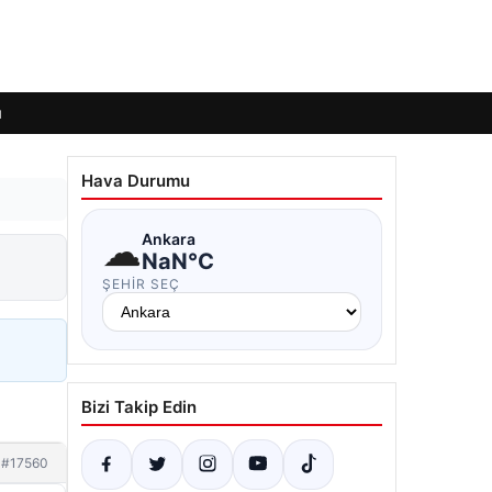
ı
Hava Durumu
☁
Ankara
NaN°C
ŞEHIR SEÇ
Bizi Takip Edin
#17560