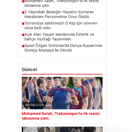
Mohamed Salah, Trabzonspor’la ilk resmi
■
idmanına çıktı
2 Yaşındaki Bebeğin Hayatını Kurtaran
■
Havalimanı Personeline Onur Ödülü
Torreira’ya saldırmıştı! O kişi için istenen
■
ceza belli oldu
Açık Alan Yaşam alanlarında Estetik ve
■
bahçe mutfağı Tasarımları
Aysel Özgan Sırbistan’da Dünya Kupası’nda
■
Gümüş Madalya İle Döndü
Güncel
06/08/2026
Mohamed Salah, Trabzonspor’la ilk resmi
idmanına çıktı