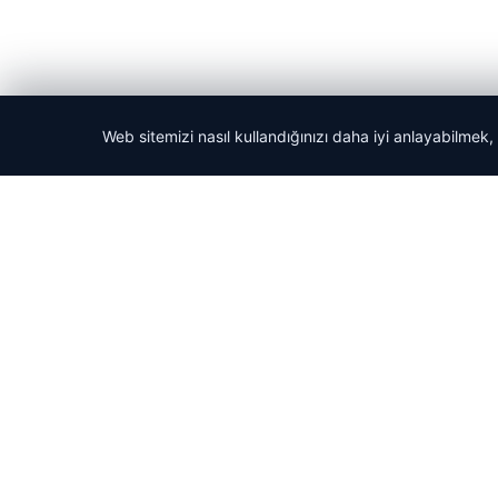
Web sitemizi nasıl kullandığınızı daha iyi anlayabilmek,
© 2026 Tatil Git – Güncel – Gezilecek Yerler