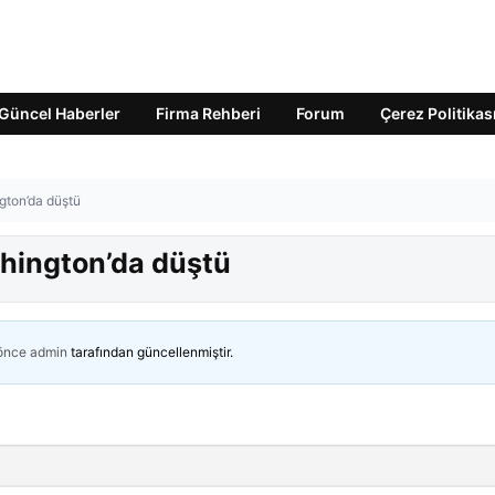
Güncel Haberler
Firma Rehberi
Forum
Çerez Politikas
gton’da düştü
hington’da düştü
 önce
admin
tarafından güncellenmiştir.