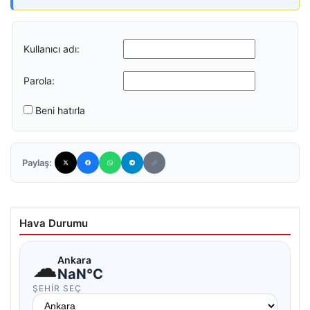
Kullanıcı adı:
Parola:
Beni hatırla
Paylaş:
Hava Durumu
☁
Ankara
NaN°C
ŞEHIR SEÇ