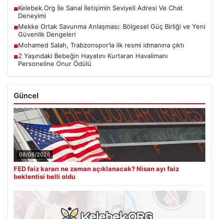
Kelebek.Org İle Sanal İletişimin Seviyeli Adresi Ve Chat
■
Deneyimi
Mekke Ortak Savunma Anlaşması: Bölgesel Güç Birliği ve Yeni
■
Güvenlik Dengeleri
Mohamed Salah, Trabzonspor’la ilk resmi idmanına çıktı
■
2 Yaşındaki Bebeğin Hayatını Kurtaran Havalimanı
■
Personeline Onur Ödülü
Güncel
08/08/2026
FED faiz kararı ne zaman açıklanacak? Nisan ayı faiz
beklentisi belli oldu