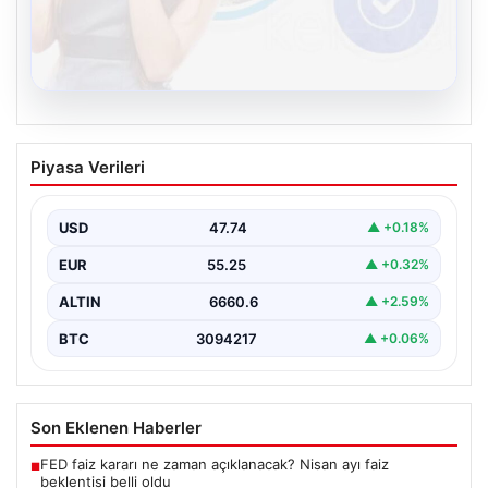
08.08.2026
Kelebek.Org İle Sanal İletişimin Seviyeli
Piyasa Verileri
Adresi Ve Chat Deneyimi
İnternet dünyasında insanların seviyeli bir şekilde
iletişim kurması büyük bir önem barındırmaktadır.
USD
47.74
▲ +0.18%
Günümüzde birçok…
EUR
55.25
▲ +0.32%
ALTIN
6660.6
▲ +2.59%
BTC
3094217
▲ +0.06%
Son Eklenen Haberler
FED faiz kararı ne zaman açıklanacak? Nisan ayı faiz
■
beklentisi belli oldu