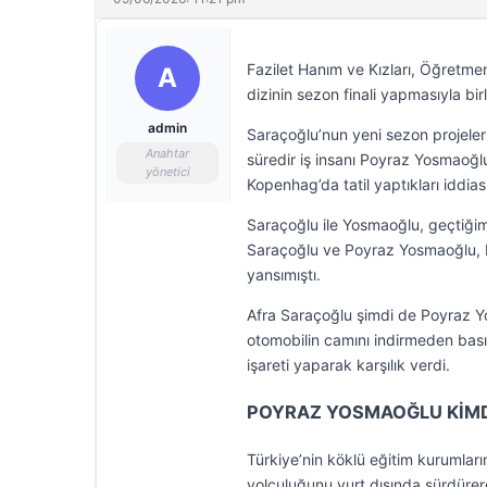
Fazilet Hanım ve Kızları, Öğretmen
A
dizinin sezon finali yapmasıyla bir
admin
Saraçoğlu’nun yeni sezon projeler
Anahtar
süredir iş insanı Poyraz Yosmaoğlu
yönetici
Kopenhag’da tatil yaptıkları iddia
Saraçoğlu ile Yosmaoğlu, geçtiğimiz
Saraçoğlu ve Poyraz Yosmaoğlu, M
yansımıştı.
Afra Saraçoğlu şimdi de Poyraz Yo
otomobilin camını indirmeden basın
işareti yaparak karşılık verdi.
POYRAZ YOSMAOĞLU KİMD
Türkiye’nin köklü eğitim kurumla
yolculuğunu yurt dışında sürdürer