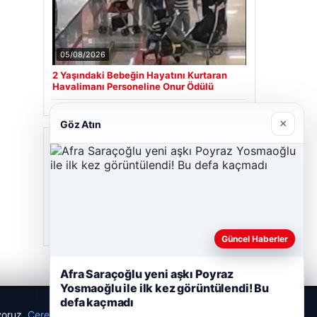
×
Göz Atın
Güncel Haberler
Afra Saraçoğlu yeni aşkı Poyraz
Yosmaoğlu ile ilk kez görüntülendi! Bu
defa kaçmadı
ıyoruz.
Çerez Politikamız
Reddet
Kabul Et