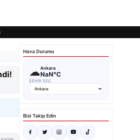
ı
Hava Durumu
☁
Ankara
ndi!
NaN°C
ŞEHIR SEÇ
Bizi Takip Edin
#16295