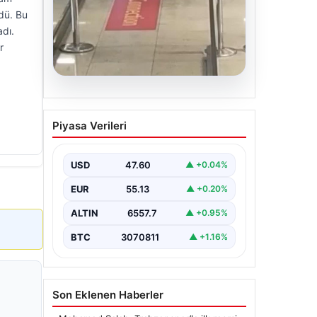
BTC
3070811
▲ +1.16%
dü. Bu
dı.
r
Son Eklenen Haberler
Mohamed Salah, Trabzonspor’la ilk resmi
■
idmanına çıktı
2 Yaşındaki Bebeğin Hayatını Kurtaran
■
Havalimanı Personeline Onur Ödülü
Torreira’ya saldırmıştı! O kişi için istenen
■
ceza belli oldu
Açık Alan Yaşam alanlarında Estetik ve
■
bahçe mutfağı Tasarımları
Aysel Özgan Sırbistan’da Dünya Kupası’nda
■
Gümüş Madalya İle Döndü
Güncel