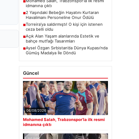
06/08/2026
Mohamed Salah, Trabzonspor’la ilk resmi
idmanına çıktı
05/08/2026
2 Yaşındaki Bebeğin Hayatını Kurtaran
Havalimanı Personeline Onur Ödülü
Son Eklenen Firmalar
Hastaş Beton
26/05/2026