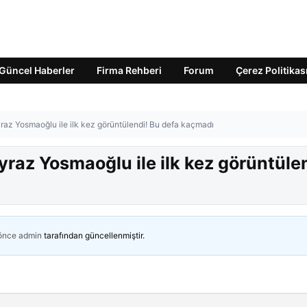
Güncel Haberler
Firma Rehberi
Forum
Çerez Politikas
raz Yosmaoğlu ile ilk kez görüntülendi! Bu defa kaçmadı
yraz Yosmaoğlu ile ilk kez görüntüle
 önce
admin
tarafından güncellenmiştir.