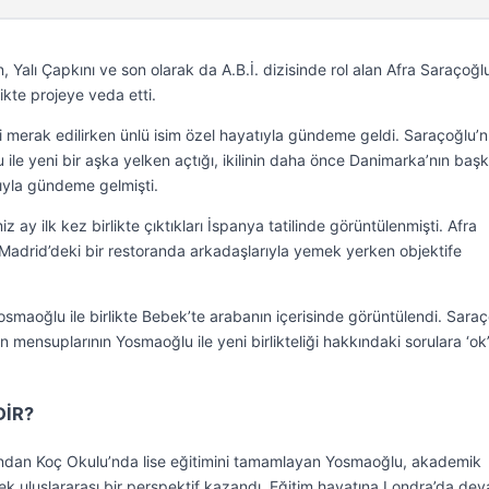
, Yalı Çapkını ve son olarak da A.B.İ. dizisinde rol alan Afra Saraçoğl
likte projeye veda etti.
i merak edilirken ünlü isim özel hayatıyla gündeme geldi. Saraçoğlu’n
 ile yeni bir aşka yelken açtığı, ikilinin daha önce Danimarka’nın başk
sıyla gündeme gelmişti.
 ay ilk kez birlikte çıktıkları İspanya tatilinde görüntülenmişti. Afra
adrid’deki bir restoranda arkadaşlarıyla yemek yerken objektife
smaoğlu ile birlikte Bebek’te arabanın içerisinde görüntülendi. Saraç
 mensuplarının Yosmaoğlu ile yeni birlikteliği hakkındaki sorulara ‘ok
İR?
rından Koç Okulu’nda lise eğitimini tamamlayan Yosmaoğlu, akademik
ek uluslararası bir perspektif kazandı. Eğitim hayatına Londra’da de