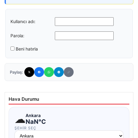
Kullanıcı adı:
Parola:
Beni hatırla
Paylaş:
Hava Durumu
☁
Ankara
NaN°C
ŞEHIR SEÇ