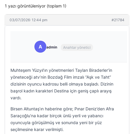
1 yazı görüntüleniyor (toplam 1)
03/07/2026: 12:44 pm
#21784
A
admin
Anahtar yönetici
Muhteşem Yüzyıl’ın yönetmenleri Taylan Biraderler’in
yöneteceği atv’nin Bozdağ Film imzalı “Aşk ve Taht”
dizisinin oyuncu kadrosu belli olmaya başladı. Dizinin
başrol kadın karakteri Destina için geniş çaplı arayış
vardı.
Birsen Altuntaş’ın haberine göre; Pınar Deniz’den Afra
Saraçoğlu’na kadar birçok ünlü yerli ve yabancı
oyuncuyla görüşülmüş ve sonunda yeni bir yüz
seçilmesine karar verilmişti.