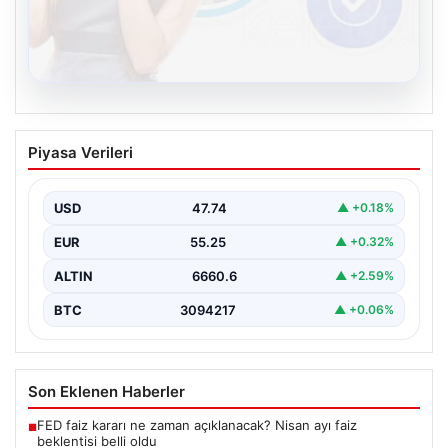
08.08.2026
Kelebek.Org İle Sanal İletişimin Seviyeli
Piyasa Verileri
Adresi Ve Chat Deneyimi
İnternet dünyasında insanların seviyeli bir şekilde
iletişim kurması büyük bir önem barındırmaktadır.
USD
47.74
▲ +0.18%
Günümüzde birçok…
EUR
55.25
▲ +0.32%
ALTIN
6660.6
▲ +2.59%
BTC
3094217
▲ +0.06%
Son Eklenen Haberler
FED faiz kararı ne zaman açıklanacak? Nisan ayı faiz
■
beklentisi belli oldu