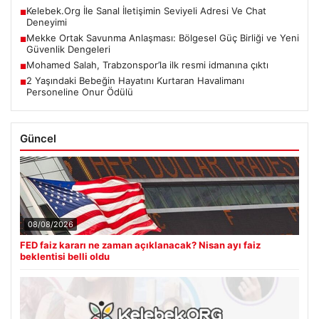
Kelebek.Org İle Sanal İletişimin Seviyeli Adresi Ve Chat
■
Deneyimi
Mekke Ortak Savunma Anlaşması: Bölgesel Güç Birliği ve Yeni
■
Güvenlik Dengeleri
Mohamed Salah, Trabzonspor’la ilk resmi idmanına çıktı
■
2 Yaşındaki Bebeğin Hayatını Kurtaran Havalimanı
■
Personeline Onur Ödülü
Güncel
08/08/2026
FED faiz kararı ne zaman açıklanacak? Nisan ayı faiz
beklentisi belli oldu