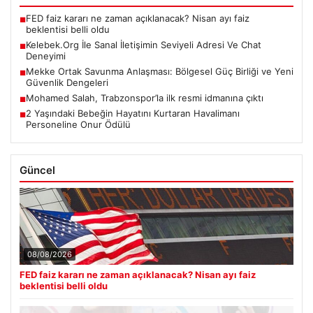
FED faiz kararı ne zaman açıklanacak? Nisan ayı faiz
■
beklentisi belli oldu
Kelebek.Org İle Sanal İletişimin Seviyeli Adresi Ve Chat
■
Deneyimi
Mekke Ortak Savunma Anlaşması: Bölgesel Güç Birliği ve Yeni
■
Güvenlik Dengeleri
Mohamed Salah, Trabzonspor’la ilk resmi idmanına çıktı
■
2 Yaşındaki Bebeğin Hayatını Kurtaran Havalimanı
■
Personeline Onur Ödülü
Güncel
08/08/2026
FED faiz kararı ne zaman açıklanacak? Nisan ayı faiz
beklentisi belli oldu