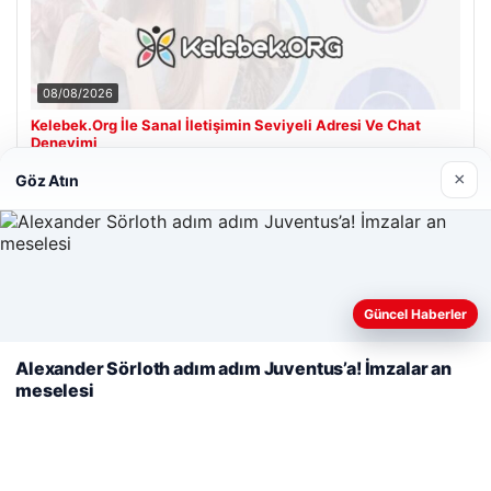
08/08/2026
Kelebek.Org İle Sanal İletişimin Seviyeli Adresi Ve Chat
Deneyimi
×
Göz Atın
Son Eklenen Firmalar
Web sitemizi nasıl kullandığınızı daha iyi anlayabilmek,
Güncel Haberler
deneyiminizi kişiselleştirmek ve geliştirmek amacıyla çerezler
kullanıyoruz.
Çerez Politikamız
Alexander Sörloth adım adım Juventus’a! İmzalar an
meselesi
Reddet
Kabul Et