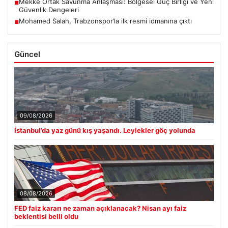
Mekke Ortak Savunma Anlaşması: Bölgesel Güç Birliği ve Yeni
■
Güvenlik Dengeleri
Mohamed Salah, Trabzonspor’la ilk resmi idmanına çıktı
■
Güncel
09/08/2026
İstanbul’da yaz günü kış yaşandı. Leylekler göç yolunda
08/08/2026
FED faiz kararı ne zaman açıklanacak? Nisan ayı faiz
beklentisi belli oldu