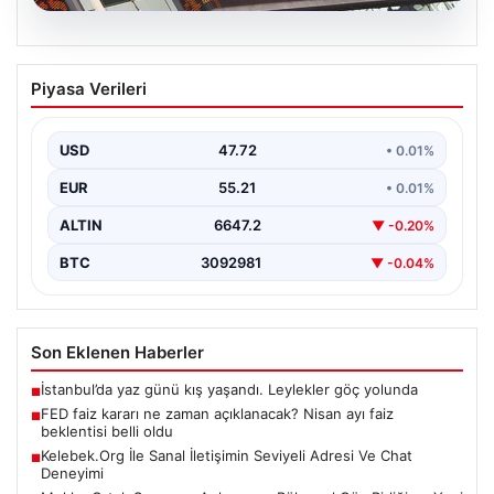
08.08.2026
FED faiz kararı ne zaman açıklanacak?
Piyasa Verileri
Nisan ayı faiz beklentisi belli oldu
{"title": "FED Faiz Kararı Ne Zaman Açıklanacak? Nisan
Ayı Faiz Beklentileri Belirlendi", "content": "Ekonomik…
USD
47.72
• 0.01%
EUR
55.21
• 0.01%
ALTIN
6647.2
▼ -0.20%
BTC
3092981
▼ -0.04%
Son Eklenen Haberler
İstanbul’da yaz günü kış yaşandı. Leylekler göç yolunda
■
FED faiz kararı ne zaman açıklanacak? Nisan ayı faiz
■
beklentisi belli oldu
Kelebek.Org İle Sanal İletişimin Seviyeli Adresi Ve Chat
■
Deneyimi