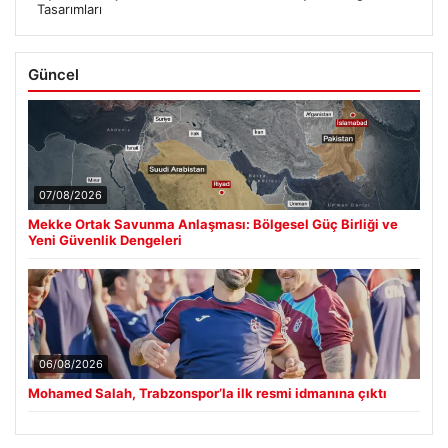
Tasarımları
Güncel
07/08/2026
Mekke Ortak Savunma Anlaşması: Bölgesel Güç Birliği ve
Yeni Güvenlik Dengeleri
06/08/2026
Mohamed Salah, Trabzonspor’la ilk resmi idmanına çıktı