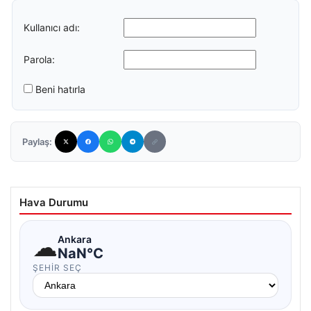
Kullanıcı adı:
Parola:
Beni hatırla
Paylaş:
Hava Durumu
☁
Ankara
NaN°C
ŞEHIR SEÇ