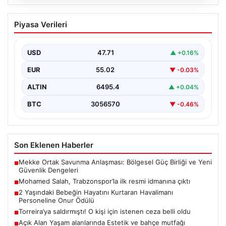
06.08.2026
Mohamed Salah, Trabzonspor’la ilk
Piyasa Verileri
resmi idmanına çıktı
Yeni sezon öncesi kadrosunu güçlendiren
Trabzonspor, kadrosuna kattığı Mohamed Salah ile ilk
USD
47.71
▲ +0.16%
antrenmanını gerçekleştirmenin…
EUR
55.02
▼ -0.03%
ALTIN
6495.4
▲ +0.04%
BTC
3056570
▼ -0.46%
Son Eklenen Haberler
Mekke Ortak Savunma Anlaşması: Bölgesel Güç Birliği ve Yeni
■
Güvenlik Dengeleri
Mohamed Salah, Trabzonspor’la ilk resmi idmanına çıktı
■
2 Yaşındaki Bebeğin Hayatını Kurtaran Havalimanı
■
Personeline Onur Ödülü
Torreira’ya saldırmıştı! O kişi için istenen ceza belli oldu
■
Açık Alan Yaşam alanlarında Estetik ve bahçe mutfağı
■