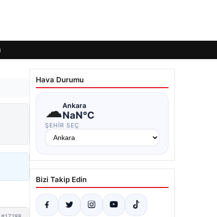
ı
Hava Durumu
☁
Ankara
NaN°C
ŞEHIR SEÇ
Bizi Takip Edin
#17288