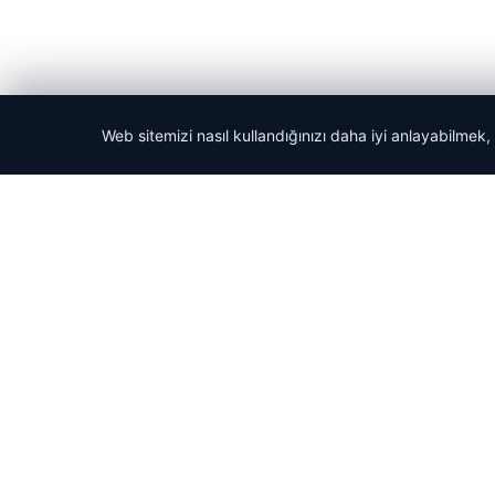
Web sitemizi nasıl kullandığınızı daha iyi anlayabilmek,
© 2026 Tatil Git – Güncel – Gezilecek Yerler