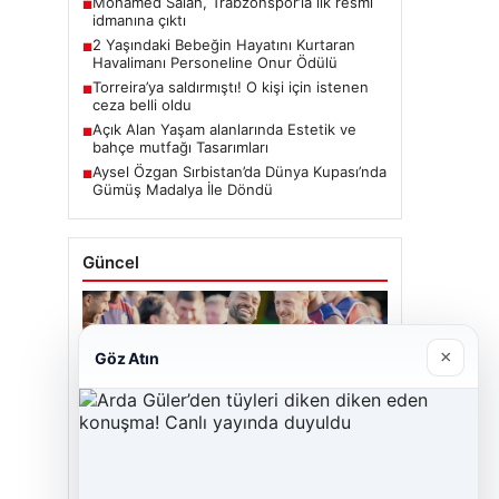
Mohamed Salah, Trabzonspor’la ilk resmi
■
idmanına çıktı
2 Yaşındaki Bebeğin Hayatını Kurtaran
■
Havalimanı Personeline Onur Ödülü
Torreira’ya saldırmıştı! O kişi için istenen
■
ceza belli oldu
Açık Alan Yaşam alanlarında Estetik ve
■
bahçe mutfağı Tasarımları
Aysel Özgan Sırbistan’da Dünya Kupası’nda
■
Gümüş Madalya İle Döndü
Güncel
×
Göz Atın
06/08/2026
Mohamed Salah, Trabzonspor’la ilk resmi
idmanına çıktı