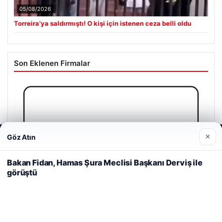
05/08/2026
Torreira’ya saldırmıştı! O kişi için istenen ceza belli oldu
Son Eklenen Firmalar
×
Göz Atın
Web sitemizi nasıl kullandığınızı daha iyi anlayabilmek,
deneyiminizi kişiselleştirmek ve geliştirmek amacıyla çerezler
kullanıyoruz.
Çerez Politikamız
Bakan Fidan, Hamas Şura Meclisi Başkanı Derviş ile
görüştü
Reddet
Kabul Et