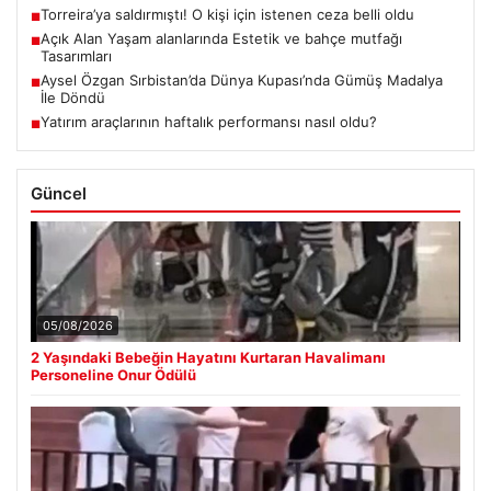
Torreira’ya saldırmıştı! O kişi için istenen ceza belli oldu
■
Açık Alan Yaşam alanlarında Estetik ve bahçe mutfağı
■
Tasarımları
Aysel Özgan Sırbistan’da Dünya Kupası’nda Gümüş Madalya
■
İle Döndü
Yatırım araçlarının haftalık performansı nasıl oldu?
■
Güncel
05/08/2026
2 Yaşındaki Bebeğin Hayatını Kurtaran Havalimanı
Personeline Onur Ödülü