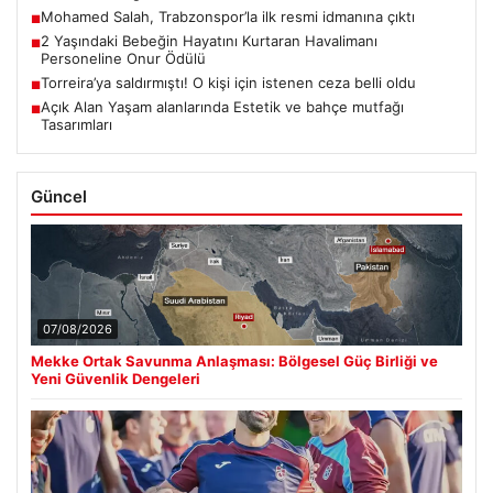
Mohamed Salah, Trabzonspor’la ilk resmi idmanına çıktı
■
2 Yaşındaki Bebeğin Hayatını Kurtaran Havalimanı
■
Personeline Onur Ödülü
Torreira’ya saldırmıştı! O kişi için istenen ceza belli oldu
■
Açık Alan Yaşam alanlarında Estetik ve bahçe mutfağı
■
Tasarımları
Güncel
07/08/2026
Mekke Ortak Savunma Anlaşması: Bölgesel Güç Birliği ve
Yeni Güvenlik Dengeleri