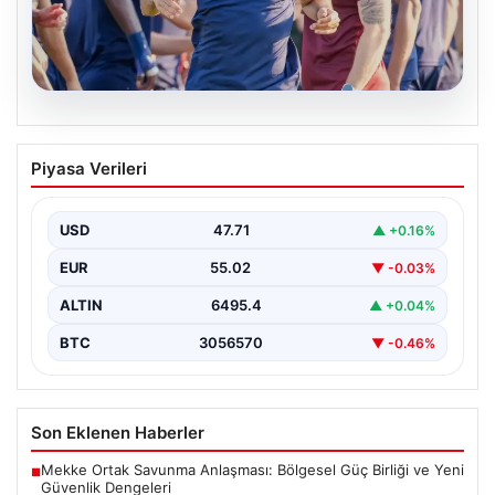
06.08.2026
Mohamed Salah, Trabzonspor’la ilk
Piyasa Verileri
resmi idmanına çıktı
Yeni sezon öncesi kadrosunu güçlendiren
Trabzonspor, kadrosuna kattığı Mohamed Salah ile ilk
USD
47.71
▲ +0.16%
antrenmanını gerçekleştirmenin…
EUR
55.02
▼ -0.03%
ALTIN
6495.4
▲ +0.04%
BTC
3056570
▼ -0.46%
Son Eklenen Haberler
Mekke Ortak Savunma Anlaşması: Bölgesel Güç Birliği ve Yeni
■
Güvenlik Dengeleri