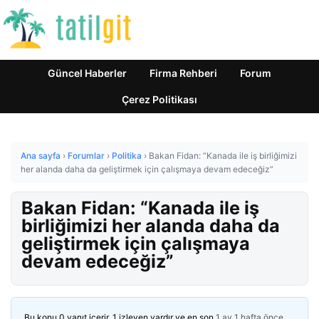
Güncel Haberler
Firma Rehberi
Forum
Çerez Politikası
Ana sayfa
›
Forumlar
›
Politika
›
Bakan Fidan: “Kanada ile iş birliğimizi
her alanda daha da geliştirmek için çalışmaya devam edeceğiz”
Bakan Fidan: “Kanada ile iş
birliğimizi her alanda daha da
geliştirmek için çalışmaya
devam edeceğiz”
Bu konu 0 yanıt içerir, 1 izleyen vardır ve en son
1 ay 1 hafta önce