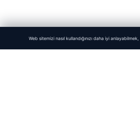
Web sitemizi nasıl kullandığınızı daha iyi anlayabilmek,
© 2026 Tatil Git – Güncel – Gezilecek Yerler