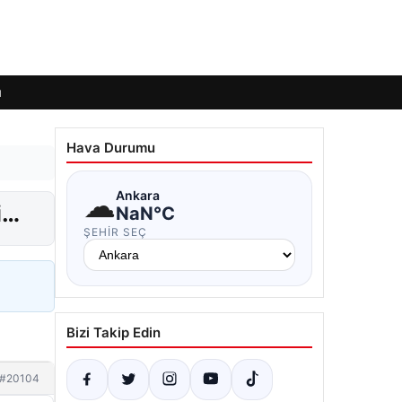
ı
Hava Durumu
☁
Ankara
i…
NaN°C
ŞEHIR SEÇ
Bizi Takip Edin
#20104