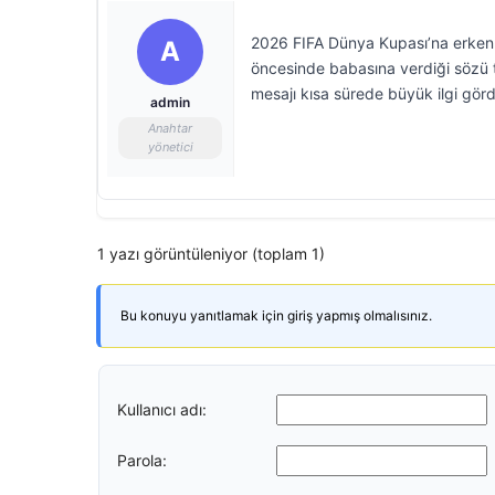
2026 FIFA Dünya Kupası’na erken ve
A
öncesinde babasına verdiği sözü t
mesajı kısa sürede büyük ilgi görd
admin
Anahtar
yönetici
1 yazı görüntüleniyor (toplam 1)
Bu konuyu yanıtlamak için giriş yapmış olmalısınız.
Kullanıcı adı:
Parola: