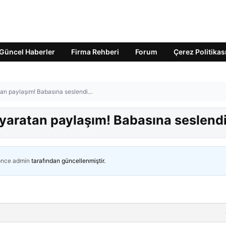
Güncel Haberler
Firma Rehberi
Forum
Çerez Politikas
atan paylaşım! Babasına seslendi…
y yaratan paylaşım! Babasına seslend
önce
admin
tarafından güncellenmiştir.