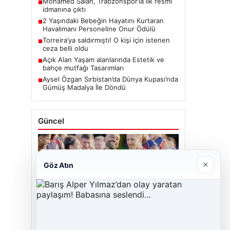
Mohamed Salah, Trabzonspor’la ilk resmi
■
idmanına çıktı
2 Yaşındaki Bebeğin Hayatını Kurtaran
■
Havalimanı Personeline Onur Ödülü
Torreira’ya saldırmıştı! O kişi için istenen
■
ceza belli oldu
Açık Alan Yaşam alanlarında Estetik ve
■
bahçe mutfağı Tasarımları
Aysel Özgan Sırbistan’da Dünya Kupası’nda
■
Gümüş Madalya İle Döndü
Güncel
×
Göz Atın
06/08/2026
Mohamed Salah, Trabzonspor’la ilk resmi
idmanına çıktı