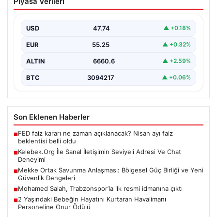
Piyasa Verileri
Adresi Ve Chat Deneyimi
İnternet dünyasında insanların seviyeli bir şekilde
iletişim kurması büyük bir önem barındırmaktadır.
USD
47.74
▲ +0.18%
Günümüzde birçok…
EUR
55.25
▲ +0.32%
ALTIN
6660.6
▲ +2.59%
BTC
3094217
▲ +0.06%
Son Eklenen Haberler
FED faiz kararı ne zaman açıklanacak? Nisan ayı faiz
■
beklentisi belli oldu
Kelebek.Org İle Sanal İletişimin Seviyeli Adresi Ve Chat
■
Deneyimi
Mekke Ortak Savunma Anlaşması: Bölgesel Güç Birliği ve Yeni
■
Güvenlik Dengeleri
Mohamed Salah, Trabzonspor’la ilk resmi idmanına çıktı
■
2 Yaşındaki Bebeğin Hayatını Kurtaran Havalimanı
■
Personeline Onur Ödülü