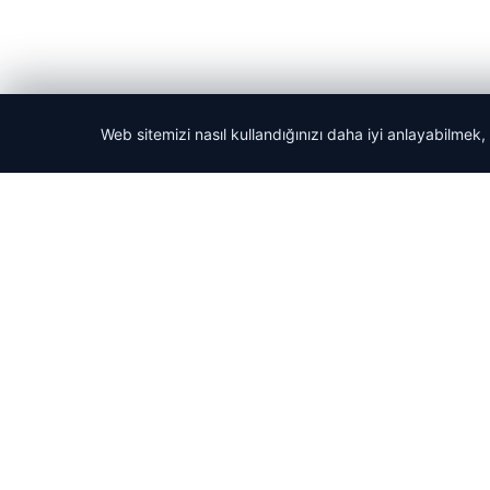
Web sitemizi nasıl kullandığınızı daha iyi anlayabilmek,
© 2026 Tatil Git – Güncel – Gezilecek Yerler