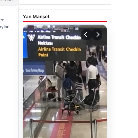
Yan Manşet
şen
taylar…