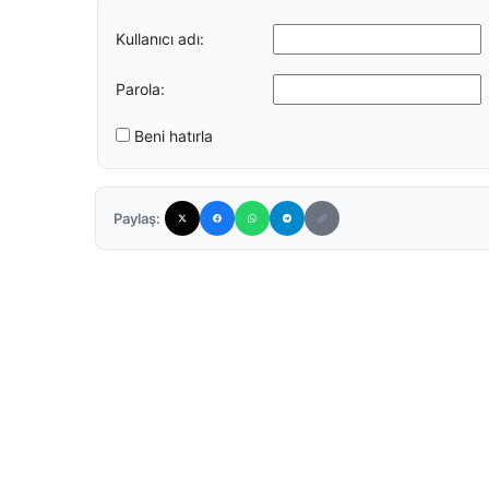
Kullanıcı adı:
Parola:
Beni hatırla
Paylaş: