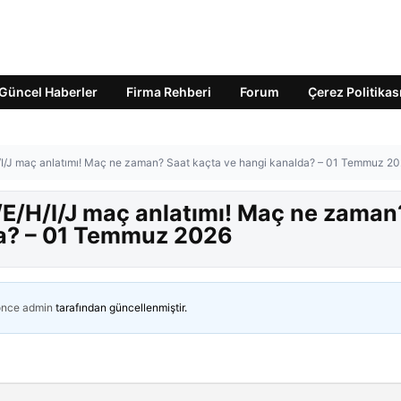
Güncel Haberler
Firma Rehberi
Forum
Çerez Politikas
/H/I/J maç anlatımı! Maç ne zaman? Saat kaçta ve hangi kanalda? – 01 Temmuz 2
 A/E/H/I/J maç anlatımı! Maç ne zaman
da? – 01 Temmuz 2026
önce
admin
tarafından güncellenmiştir.