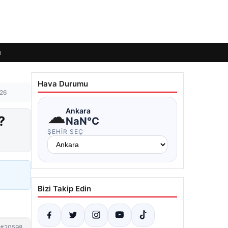
ı
Hava Durumu
026
☁
Ankara
?
NaN°C
ŞEHIR SEÇ
Bizi Takip Edin
#20598