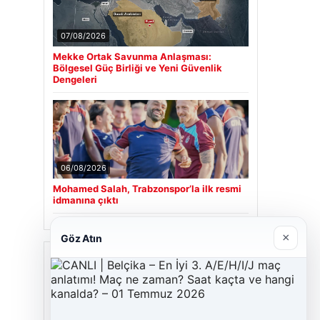
07/08/2026
Mekke Ortak Savunma Anlaşması:
Bölgesel Güç Birliği ve Yeni Güvenlik
Dengeleri
06/08/2026
Mohamed Salah, Trabzonspor’la ilk resmi
idmanına çıktı
×
Göz Atın
Son Eklenen Firmalar
Cengiz Sigorta
23/06/2026