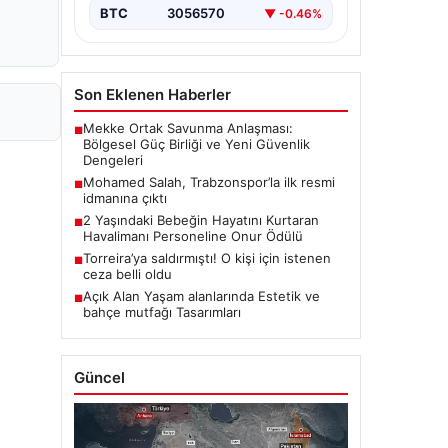
BTC
3056570
▼ -0.46%
Son Eklenen Haberler
Mekke Ortak Savunma Anlaşması:
■
Bölgesel Güç Birliği ve Yeni Güvenlik
Dengeleri
Mohamed Salah, Trabzonspor’la ilk resmi
■
idmanına çıktı
2 Yaşındaki Bebeğin Hayatını Kurtaran
■
Havalimanı Personeline Onur Ödülü
Torreira’ya saldırmıştı! O kişi için istenen
■
ceza belli oldu
Açık Alan Yaşam alanlarında Estetik ve
■
bahçe mutfağı Tasarımları
Güncel