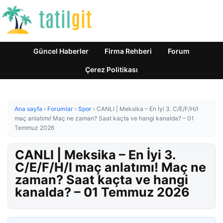
Güncel Haberler
Firma Rehberi
Forum
Çerez Politikası
Ana sayfa
›
Forumlar
›
Spor
›
CANLI | Meksika – En İyi 3. C/E/F/H/I
maç anlatımı! Maç ne zaman? Saat kaçta ve hangi kanalda? – 01
Temmuz 2026
CANLI | Meksika – En İyi 3.
C/E/F/H/I maç anlatımı! Maç ne
zaman? Saat kaçta ve hangi
kanalda? – 01 Temmuz 2026