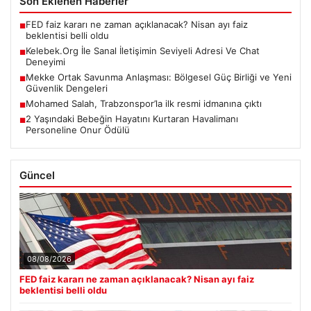
Son Eklenen Haberler
FED faiz kararı ne zaman açıklanacak? Nisan ayı faiz
■
beklentisi belli oldu
Kelebek.Org İle Sanal İletişimin Seviyeli Adresi Ve Chat
■
Deneyimi
Mekke Ortak Savunma Anlaşması: Bölgesel Güç Birliği ve Yeni
■
Güvenlik Dengeleri
Mohamed Salah, Trabzonspor’la ilk resmi idmanına çıktı
■
2 Yaşındaki Bebeğin Hayatını Kurtaran Havalimanı
■
Personeline Onur Ödülü
Güncel
08/08/2026
FED faiz kararı ne zaman açıklanacak? Nisan ayı faiz
beklentisi belli oldu