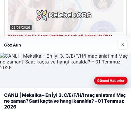
08/08/2026
Kelebek.Org İle Sanal İletişimin Seviyeli Adresi Ve Chat
Deneyimi
×
Göz Atın
Son Eklenen Firmalar
Cengiz Sigorta
Güncel Haberler
23/06/2026
Web sitemizi nasıl kullandığınızı daha iyi anlayabilmek,
deneyiminizi kişiselleştirmek ve geliştirmek amacıyla çerezler
CANLI | Meksika – En İyi 3. C/E/F/H/I maç anlatımı! Maç
kullanıyoruz.
Çerez Politikamız
ne zaman? Saat kaçta ve hangi kanalda? – 01 Temmuz
2026
Reddet
Kabul Et