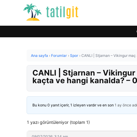
Ana sayfa
›
Forumlar
›
Spor
›
CANLI | Stjarnan – Vikingur ma
CANLI | Stjarnan – Vikingu
kaçta ve hangi kanalda? –
Bu konu 0 yanıt içerir, 1 izleyen vardır ve en son
1 ay önce
ad
1 yazı görüntüleniyor (toplam 1)
09/07/2026: 3:14 am