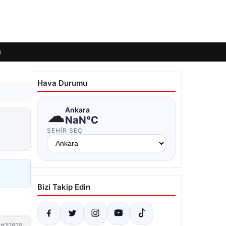
ı
Hava Durumu
☁
Ankara
NaN°C
ŞEHIR SEÇ
Bizi Takip Edin
#22925