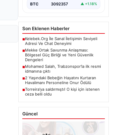
BTC
3092357
▲ +1.18%
Son Eklenen Haberler
Kelebek.Org İle Sanal İletişimin Seviyeli
■
Adresi Ve Chat Deneyimi
Mekke Ortak Savunma Anlaşması:
■
Bölgesel Güç Birliği ve Yeni Güvenlik
Dengeleri
Mohamed Salah, Trabzonspor’la ilk resmi
■
idmanına çıktı
2 Yaşındaki Bebeğin Hayatını Kurtaran
■
Havalimanı Personeline Onur Ödülü
Torreira’ya saldırmıştı! O kişi için istenen
■
ceza belli oldu
Güncel