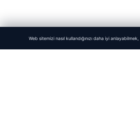
Web sitemizi nasıl kullandığınızı daha iyi anlayabilmek,
© 2026 Tatil Git – Güncel – Gezilecek Yerler