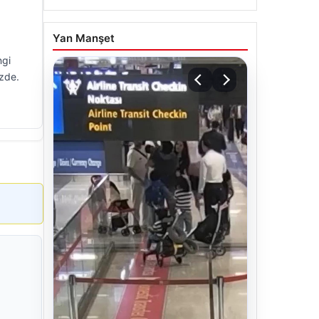
Yan Manşet
ngi
izde.