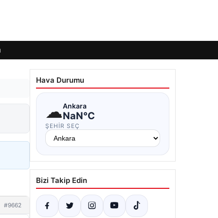
ı
Hava Durumu
☁
Ankara
NaN°C
ŞEHIR SEÇ
Bizi Takip Edin
#9662