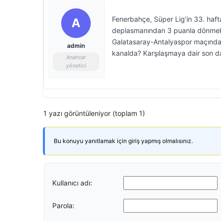
Fenerbahçe, Süper Lig’in 33. haft
A
deplasmanından 3 puanla dönmek i
Galatasaray-Antalyaspor maçında
admin
kanalda? Karşılaşmaya dair son da
Anahtar
yönetici
1 yazı görüntüleniyor (toplam 1)
Bu konuyu yanıtlamak için giriş yapmış olmalısınız.
Kullanıcı adı:
Parola: