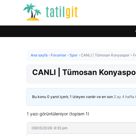
Ana sayfa
›
Forumlar
›
Spor
›
CANLI | Tümosan Konyaspor – F
CANLI | Tümosan Konyaspor
Bu konu 0 yanıt içerir, 1 izleyen vardır ve en son
2 ay 4 hafta
1 yazı görüntüleniyor (toplam 1)
09/05/2026: 9:35 pm