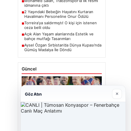
Mohamed Salah, Trabzonspor’la ilk resmi
■
idmanına çıktı
2 Yaşındaki Bebeğin Hayatını Kurtaran
■
Havalimanı Personeline Onur Ödülü
Torreira’ya saldırmıştı! O kişi için istenen
■
ceza belli oldu
Açık Alan Yaşam alanlarında Estetik ve
■
bahçe mutfağı Tasarımları
Aysel Özgan Sırbistan’da Dünya Kupası’nda
■
Gümüş Madalya İle Döndü
Güncel
×
Göz Atın
06/08/2026
Mohamed Salah, Trabzonspor’la ilk resmi
idmanına çıktı