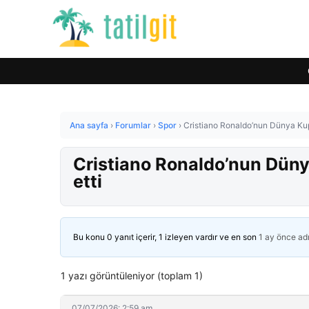
Ana sayfa
›
Forumlar
›
Spor
›
Cristiano Ronaldo’nun Dünya Kupa
Cristiano Ronaldo’nun Düny
etti
Bu konu 0 yanıt içerir, 1 izleyen vardır ve en son
1 ay önce
ad
1 yazı görüntüleniyor (toplam 1)
07/07/2026: 2:59 am