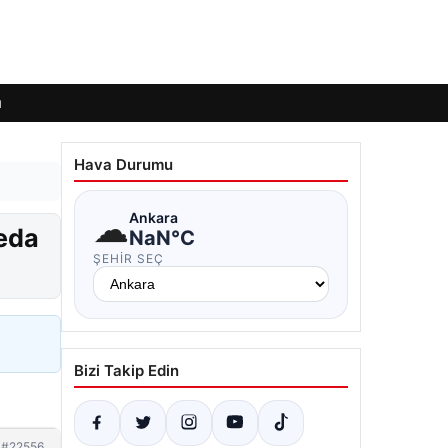
ı
Hava Durumu
☁
Ankara
veda
NaN°C
ŞEHIR SEÇ
Bizi Takip Edin
#22556