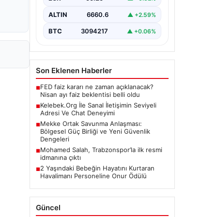
Günümüzde birçok…
ALTIN
6660.6
▲ +2.59%
BTC
3094217
▲ +0.06%
Son Eklenen Haberler
FED faiz kararı ne zaman açıklanacak?
■
Nisan ayı faiz beklentisi belli oldu
Kelebek.Org İle Sanal İletişimin Seviyeli
■
Adresi Ve Chat Deneyimi
Mekke Ortak Savunma Anlaşması:
■
Bölgesel Güç Birliği ve Yeni Güvenlik
Dengeleri
Mohamed Salah, Trabzonspor’la ilk resmi
■
idmanına çıktı
2 Yaşındaki Bebeğin Hayatını Kurtaran
■
Havalimanı Personeline Onur Ödülü
Güncel