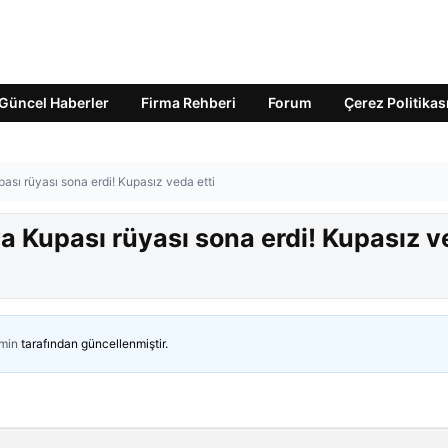
Güncel Haberler
Firma Rehberi
Forum
Çerez Politikas
sı rüyası sona erdi! Kupasız veda etti
a Kupası rüyası sona erdi! Kupasız 
min
tarafından güncellenmiştir.