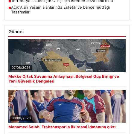
Torreira’ya saldırmıştı! O kişi için istenen ceza belli oldu
■
Açık Alan Yaşam alanlarında Estetik ve bahçe mutfağı
■
Tasarımları
Güncel
07/08/2026
Mekke Ortak Savunma Anlaşması: Bölgesel Güç Birliği ve
Yeni Güvenlik Dengeleri
06/08/2026
Mohamed Salah, Trabzonspor’la ilk resmi idmanına çıktı