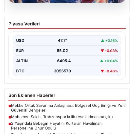
06.08.2026
Mohamed Salah, Trabzonspor’la ilk
Piyasa Verileri
resmi idmanına çıktı
Yeni sezon öncesi kadrosunu güçlendiren
Trabzonspor, kadrosuna kattığı Mohamed Salah ile ilk
USD
47.71
▲ +0.16%
antrenmanını gerçekleştirmenin…
EUR
55.02
▼ -0.03%
ALTIN
6495.4
▲ +0.04%
BTC
3056570
▼ -0.46%
Son Eklenen Haberler
Mekke Ortak Savunma Anlaşması: Bölgesel Güç Birliği ve Yeni
■
Güvenlik Dengeleri
Mohamed Salah, Trabzonspor’la ilk resmi idmanına çıktı
■
2 Yaşındaki Bebeğin Hayatını Kurtaran Havalimanı
■
Personeline Onur Ödülü