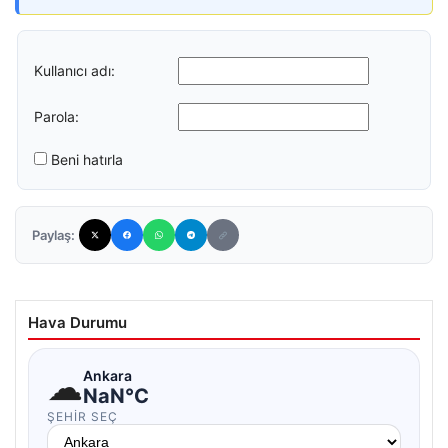
Kullanıcı adı:
Parola:
Beni hatırla
Paylaş:
Hava Durumu
☁
Ankara
NaN°C
ŞEHIR SEÇ