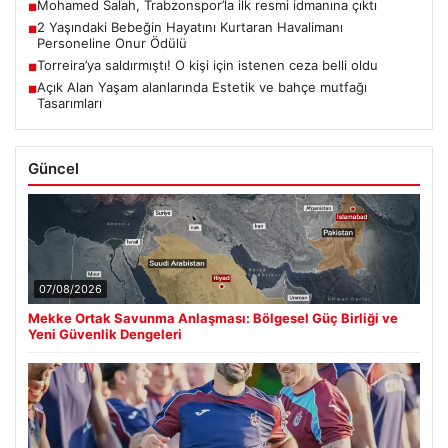
Mohamed Salah, Trabzonspor’la ilk resmi idmanına çıktı
■
2 Yaşındaki Bebeğin Hayatını Kurtaran Havalimanı
■
Personeline Onur Ödülü
Torreira’ya saldırmıştı! O kişi için istenen ceza belli oldu
■
Açık Alan Yaşam alanlarında Estetik ve bahçe mutfağı
■
Tasarımları
Güncel
07/08/2026
Mekke Ortak Savunma Anlaşması: Bölgesel Güç Birliği ve
Yeni Güvenlik Dengeleri