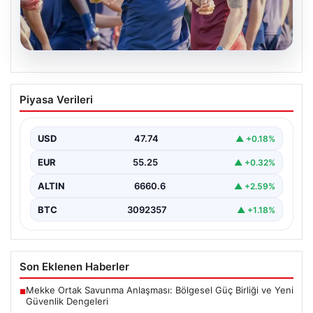
06.08.2026
Mohamed Salah, Trabzonspor’la ilk
Piyasa Verileri
resmi idmanına çıktı
Yeni sezon öncesi kadrosunu güçlendiren
Trabzonspor, kadrosuna kattığı Mohamed Salah ile ilk
USD
47.74
▲ +0.18%
antrenmanını gerçekleştirmenin…
EUR
55.25
▲ +0.32%
ALTIN
6660.6
▲ +2.59%
BTC
3092357
▲ +1.18%
Son Eklenen Haberler
Mekke Ortak Savunma Anlaşması: Bölgesel Güç Birliği ve Yeni
■
Güvenlik Dengeleri