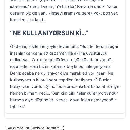
isterseniz’ dedi. Dedim, ‘Ya bir dur.’ Kenan’la dedik ‘Ya bir
duralım biz de yani, kimseyi aramaya gerek yok, boş ver.’
ifadelerini kullandı.
“NE KULLANIYORSUN Kİ…”
Özdemir, sözlerine şöyle devam etti: “Biz de deriz ki eğer
insanlar kahkaha attığı zaman illa aklına uyuşturucu
geliyorsa… O kadar güldürüyor ki çünkü adam yaptığı
esprilerle. Hani bizim kafamız böyle bu hale geliyorsa
Deniz acaba ne kullanıyor diye merak ediyor insan. Ne
kullanıyorsun ki bu kadar esprileri üretiyorsun? Bunlar
kolay çıkmıyordur. Şimdi bize orada iki kahkaha attık diye
hemen bilmem neci… ‘Sen kim bilir neler kullanıyorsundur’
burada diye düşündük. Neyse, dava falan açmayacağız
tabii ki.”
1 yazı görüntüleniyor (toplam 1)