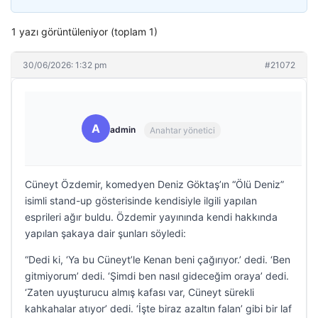
1 yazı görüntüleniyor (toplam 1)
30/06/2026: 1:32 pm
#21072
A
admin
Anahtar yönetici
Cüneyt Özdemir, komedyen Deniz Göktaş’ın “Ölü Deniz”
isimli stand-up gösterisinde kendisiyle ilgili yapılan
esprileri ağır buldu. Özdemir yayınında kendi hakkında
yapılan şakaya dair şunları söyledi:
“Dedi ki, ‘Ya bu Cüneyt’le Kenan beni çağırıyor.’ dedi. ‘Ben
gitmiyorum’ dedi. ‘Şimdi ben nasıl gideceğim oraya’ dedi.
‘Zaten uyuşturucu almış kafası var, Cüneyt sürekli
kahkahalar atıyor’ dedi. ‘İşte biraz azaltın falan’ gibi bir laf