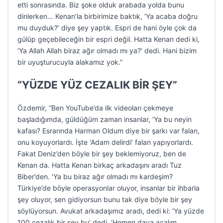
etti sonrasında. Biz şoke olduk arabada yolda bunu
dinlerken… Kenan’la birbirimize baktık, ‘Ya acaba doğru
mu duyduk?’ diye şey yaptık. Espri de hani öyle çok da
gülüp geçebileceğin bir espri değil. Hatta Kenan dedi ki,
‘Ya Allah Allah biraz ağır olmadı mı ya?’ dedi. Hani bizim
bir uyuşturucuyla alakamız yok.”
“YÜZDE YÜZ CEZALIK BİR ŞEY”
Özdemir, “Ben YouTube’da ilk videoları çekmeye
başladığımda, güldüğüm zaman insanlar, ‘Ya bu neyin
kafası? Esrarında Harman Oldum diye bir şarkı var falan,
onu koyuyorlardı. İşte ‘Adam delirdi’ falan yapıyorlardı.
Fakat Deniz’den böyle bir şey beklemiyoruz, ben de
Kenan da. Hatta Kenan birkaç arkadaşını aradı Tuz
Biber’den. ‘Ya bu biraz ağır olmadı mı kardeşim?
Türkiye’de böyle operasyonlar oluyor, insanlar bir ihbarla
şey oluyor, sen gidiyorsun bunu tak diye böyle bir şey
söylüyorsun. Avukat arkadaşımız aradı, dedi ki: ‘Ya yüzde
100 cezalık bir şey bu’ dedi. ‘Hemen dava açalım