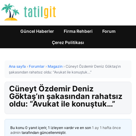
Güncel Haberler
Firma Rehberi
Forum
Çerez Politikası
Ana sayfa
›
Forumlar
›
Magazin
›
Cüneyt Özdemir Deniz Göktaş’ın
şakasından rahatsız oldu: “Avukat ile konuştuk…”
Cüneyt Özdemir Deniz
Göktaş’ın şakasından rahatsız
oldu: “Avukat ile konuştuk…”
Bu konu 0 yanıt içerir, 1 izleyen vardır ve en son
1 ay 1 hafta önce
admin
tarafından güncellenmiştir.