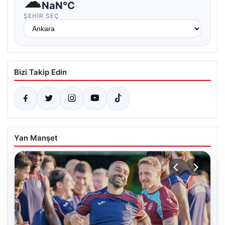
☁
NaN°C
ŞEHIR SEÇ
Bizi Takip Edin
Yan Manşet