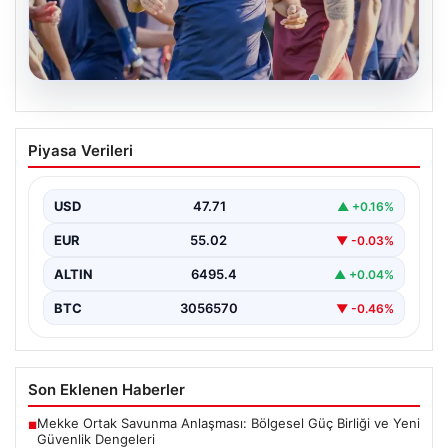
06.08.2026
Mohamed Salah, Trabzonspor’la ilk
Piyasa Verileri
resmi idmanına çıktı
Yeni sezon öncesi kadrosunu güçlendiren
Trabzonspor, kadrosuna kattığı Mohamed Salah ile ilk
USD
47.71
▲ +0.16%
antrenmanını gerçekleştirmenin…
EUR
55.02
▼ -0.03%
ALTIN
6495.4
▲ +0.04%
BTC
3056570
▼ -0.46%
Son Eklenen Haberler
Mekke Ortak Savunma Anlaşması: Bölgesel Güç Birliği ve Yeni
■
Güvenlik Dengeleri