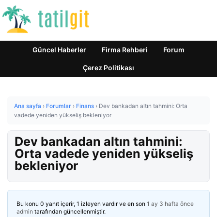
Güncel Haberler
Firma Rehberi
Forum
Çerez Politikası
Ana sayfa
›
Forumlar
›
Finans
›
Dev bankadan altın tahmini: Orta
vadede yeniden yükseliş bekleniyor
Dev bankadan altın tahmini:
Orta vadede yeniden yükseliş
bekleniyor
Bu konu 0 yanıt içerir, 1 izleyen vardır ve en son
1 ay 3 hafta önce
admin
tarafından güncellenmiştir.