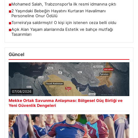
Mohamed Salah, Trabzonspor’la ilk resmi idmanına çıktı
■
2 Yaşındaki Bebeğin Hayatını Kurtaran Havalimanı
■
Personeline Onur Ödülü
Torreira’ya saldırmıştı! O kişi için istenen ceza belli oldu
■
Açık Alan Yaşam alanlarında Estetik ve bahçe mutfağı
■
Tasarımları
Güncel
07/08/2026
Mekke Ortak Savunma Anlaşması: Bölgesel Güç Birliği ve
Yeni Güvenlik Dengeleri