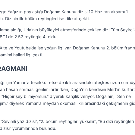
ge Yağız’ın paylaştığı Doğanın Kanunu dizisi 10 Haziran akşamı 1.
 Dizinin ilk bölüm reytingleri ise dikkat çekti.
leme aldığı, Urla’nın büyüleyici atmosferinde çekilen dizi Tüm Seyircil
BC1’de 2.52 reytingle 4. oldu.
e X’te ve Youtube’da ise yoğun ilgi var. Doğanın Kanunu 2. bölüm frag
imi halleri ilgi çekti.
RAGMANI
ğı için Yaman’a teşekkür etse de ikili arasındaki ateşkes uzun sürmüy
an hesap sorması gerilimi artırırken, Doğa’nın kendisini Mert’in kurtard
“Hiçbir şey bilmiyorsun.” diyerek karşılık veriyor. Doğa’nın, “Sen ne
ım.” diyerek Yaman’a meydan okuması ikili arasındaki çekişmenin gi
evimli yaz dizisi”, “2. bölüm reytingleri yükselir”, “Bu dizi reytingleri
 dizisi” yorumlarında bulundu.