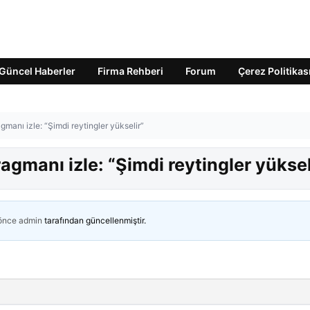
Güncel Haberler
Firma Rehberi
Forum
Çerez Politikas
manı izle: “Şimdi reytingler yükselir”
gmanı izle: “Şimdi reytingler yüksel
 önce
admin
tarafından güncellenmiştir.