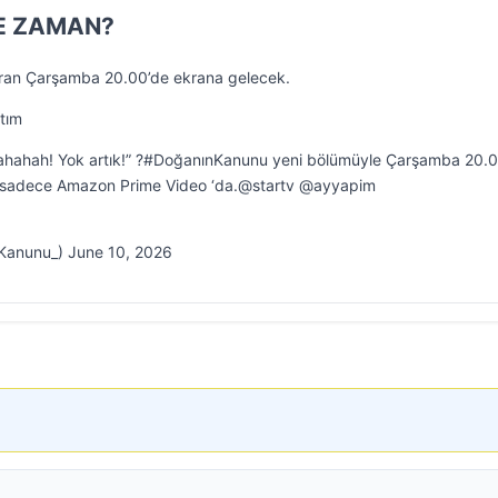
E ZAMAN?
ran Çarşamba 20.00’de ekrana gelecek.
tım
Hahahah! Yok artık!” ?#DoğanınKanunu yeni bölümüyle Çarşamba 20.
a sadece Amazon Prime Video ‘da.@startv @ayyapim
Kanunu_) June 10, 2026