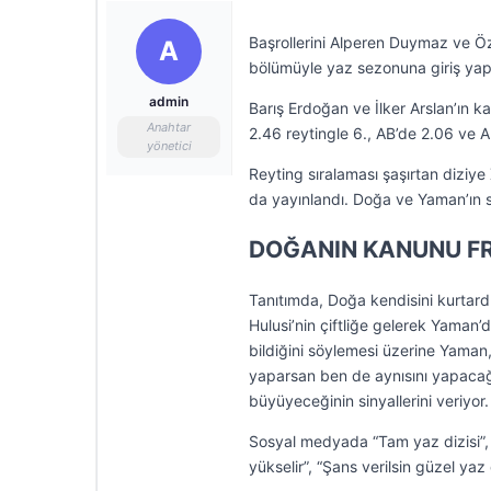
Başrollerini Alperen Duymaz ve Öz
A
bölümüyle yaz sezonuna giriş yaptı.
admin
Barış Erdoğan ve İlker Arslan’ın ka
Anahtar
2.46 reytingle 6., AB’de 2.06 ve A
yönetici
Reyting sıralaması şaşırtan diziy
da yayınlandı. Doğa ve Yaman’ın sam
DOĞANIN KANUNU F
Tanıtımda, Doğa kendisini kurtardı
Hulusi’nin çiftliğe gelerek Yaman’d
bildiğini söylemesi üzerine Yaman, 
yaparsan ben de aynısını yapacağ
büyüyeceğinin sinyallerini veriyor.
Sosyal medyada “Tam yaz dizisi”, “S
yükselir”, “Şans verilsin güzel yaz