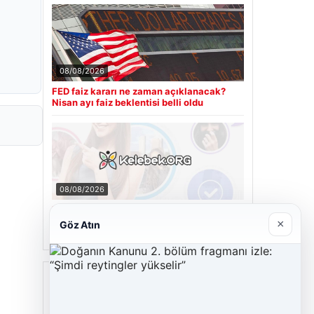
08/08/2026
FED faiz kararı ne zaman açıklanacak?
Nisan ayı faiz beklentisi belli oldu
08/08/2026
Kelebek.Org İle Sanal İletişimin Seviyeli
Adresi Ve Chat Deneyimi
×
Göz Atın
Son Eklenen Firmalar
Cengiz Sigorta