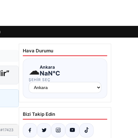
ı
Hava Durumu
☁
Ankara
ir”
NaN°C
ŞEHIR SEÇ
Bizi Takip Edin
#17423