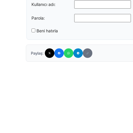
Kullanıcı adı:
Parola:
Beni hatırla
Paylaş: