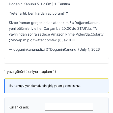
Doğanın Kanunu 5. Bölüm | 1. Tanıtım
”Yeter artık ben kartları açıyorum!” ?
Sizce Yaman gerçekleri anlatacak mı? #DoğanınKanunu
yeni bölümleriyle her Çarşamba 20.00’de STAR’da, TV
yayınından sonra sadece Amazon Prime Video’da.@startv
@ayyapim pic.twitter.com/iwQ6Je2HDH
— doganinkanunudizi (@DoganinKanunu_) July 1, 2026
1 yazı görüntüleniyor (toplam 1)
Bu konuyu yanıtlamak için giriş yapmış olmalısınız.
Kullanıcı adı: