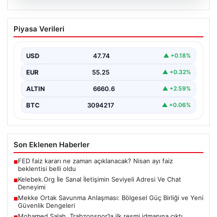
08.08.2026
Kelebek.Org İle Sanal İletişimin Seviyeli
Piyasa Verileri
Adresi Ve Chat Deneyimi
İnternet dünyasında insanların seviyeli bir şekilde
iletişim kurması büyük bir önem barındırmaktadır.
USD
47.74
▲ +0.18%
Günümüzde birçok…
EUR
55.25
▲ +0.32%
ALTIN
6660.6
▲ +2.59%
BTC
3094217
▲ +0.06%
Son Eklenen Haberler
FED faiz kararı ne zaman açıklanacak? Nisan ayı faiz
■
beklentisi belli oldu
Kelebek.Org İle Sanal İletişimin Seviyeli Adresi Ve Chat
■
Deneyimi
Mekke Ortak Savunma Anlaşması: Bölgesel Güç Birliği ve Yeni
■
Güvenlik Dengeleri
Mohamed Salah, Trabzonspor’la ilk resmi idmanına çıktı
■