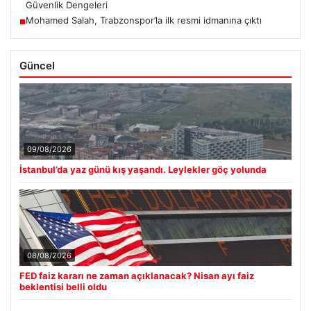
Güvenlik Dengeleri
Mohamed Salah, Trabzonspor’la ilk resmi idmanına çıktı
■
Güncel
09/08/2026
İstanbul’da yaz günü kış yaşandı. Leylekler göç yolunda
08/08/2026
FED faiz kararı ne zaman açıklanacak? Nisan ayı faiz
beklentisi belli oldu