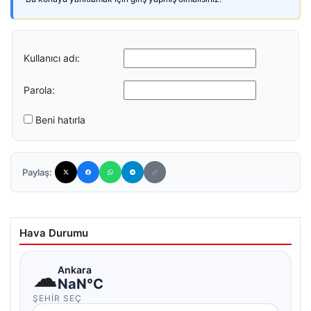
Kullanıcı adı:
Parola:
Beni hatırla
Paylaş:
Hava Durumu
☁
Ankara
NaN°C
ŞEHIR SEÇ