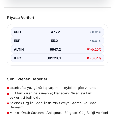
08.08.2026
FED faiz kararı ne zaman açıklanacak?
Piyasa Verileri
Nisan ayı faiz beklentisi belli oldu
{"title": "FED Faiz Kararı Ne Zaman Açıklanacak? Nisan
Ayı Faiz Beklentileri Belirlendi", "content": "Ekonomik…
USD
47.72
• 0.01%
EUR
55.21
• 0.01%
ALTIN
6647.2
▼ -0.20%
BTC
3092981
▼ -0.04%
Son Eklenen Haberler
İstanbul’da yaz günü kış yaşandı. Leylekler göç yolunda
■
FED faiz kararı ne zaman açıklanacak? Nisan ayı faiz
■
beklentisi belli oldu
Kelebek.Org İle Sanal İletişimin Seviyeli Adresi Ve Chat
■
Deneyimi
Mekke Ortak Savunma Anlaşması: Bölgesel Güç Birliği ve Yeni
■