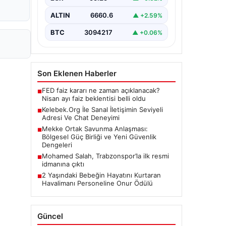
Günümüzde birçok…
ALTIN
6660.6
▲ +2.59%
BTC
3094217
▲ +0.06%
Son Eklenen Haberler
FED faiz kararı ne zaman açıklanacak?
■
Nisan ayı faiz beklentisi belli oldu
Kelebek.Org İle Sanal İletişimin Seviyeli
■
Adresi Ve Chat Deneyimi
Mekke Ortak Savunma Anlaşması:
■
Bölgesel Güç Birliği ve Yeni Güvenlik
Dengeleri
Mohamed Salah, Trabzonspor’la ilk resmi
■
idmanına çıktı
2 Yaşındaki Bebeğin Hayatını Kurtaran
■
Havalimanı Personeline Onur Ödülü
Güncel