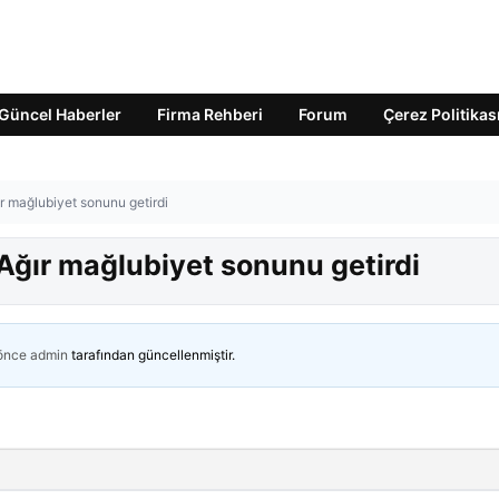
Güncel Haberler
Firma Rehberi
Forum
Çerez Politikas
r mağlubiyet sonunu getirdi
Ağır mağlubiyet sonunu getirdi
 önce
admin
tarafından güncellenmiştir.