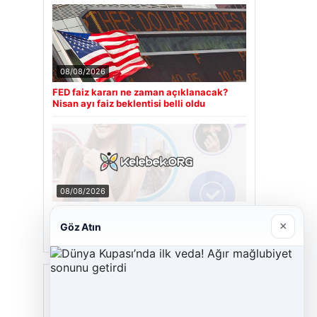
08/08/2026
FED faiz kararı ne zaman açıklanacak?
Nisan ayı faiz beklentisi belli oldu
08/08/2026
Kelebek.Org İle Sanal İletişimin Seviyeli
Adresi Ve Chat Deneyimi
×
Göz Atın
Son Eklenen Firmalar
Cengiz Sigorta