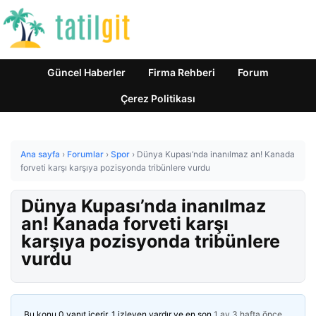
Güncel Haberler
Firma Rehberi
Forum
Çerez Politikası
Ana sayfa
›
Forumlar
›
Spor
›
Dünya Kupası’nda inanılmaz an! Kanada
forveti karşı karşıya pozisyonda tribünlere vurdu
Dünya Kupası’nda inanılmaz
an! Kanada forveti karşı
karşıya pozisyonda tribünlere
vurdu
Bu konu 0 yanıt içerir, 1 izleyen vardır ve en son
1 ay 3 hafta önce