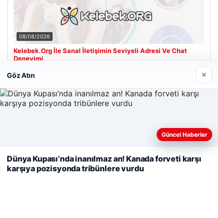
08/08/2026
Kelebek.Org İle Sanal İletişimin Seviyeli Adresi Ve Chat
Deneyimi
×
Göz Atın
Son Eklenen Firmalar
Cengiz Sigorta
23/06/2026
Web sitemizi nasıl kullandığınızı daha iyi anlayabilmek,
Güncel Haberler
deneyiminizi kişiselleştirmek ve geliştirmek amacıyla çerezler
kullanıyoruz.
Çerez Politikamız
Dünya Kupası’nda inanılmaz an! Kanada forveti karşı
karşıya pozisyonda tribünlere vurdu
Reddet
Kabul Et
© 2026 Tatil Git – Güncel – Gezilecek Yerler