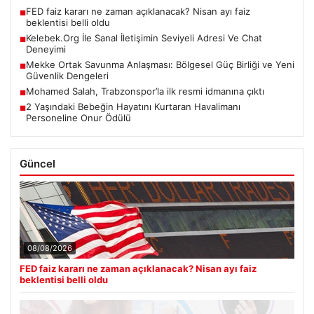
FED faiz kararı ne zaman açıklanacak? Nisan ayı faiz
■
beklentisi belli oldu
Kelebek.Org İle Sanal İletişimin Seviyeli Adresi Ve Chat
■
Deneyimi
Mekke Ortak Savunma Anlaşması: Bölgesel Güç Birliği ve Yeni
■
Güvenlik Dengeleri
Mohamed Salah, Trabzonspor’la ilk resmi idmanına çıktı
■
2 Yaşındaki Bebeğin Hayatını Kurtaran Havalimanı
■
Personeline Onur Ödülü
Güncel
08/08/2026
FED faiz kararı ne zaman açıklanacak? Nisan ayı faiz
beklentisi belli oldu